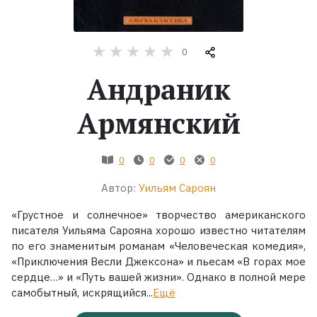
Жанры
0
Серии
Андраник
Экранизации
Армянский
Коллекции
0
0
0
0
Автор:
Уильям Сароян
«Грустное и солнечное» творчество американского
писателя Уильяма Сарояна хорошо известно читателям
по его знаменитым романам «Человеческая комедия»,
«Приключения Весли Джексона» и пьесам «В горах мое
сердце…» и «Путь вашей жизни». Однако в полной мере
самобытный, искрящийся...
Ещё