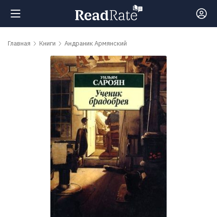
Поиск
Главная
Книги
Андраник Армянский
Новости
Рейтинги
Книги
Самые
обсуждаемые
книги
Авторы