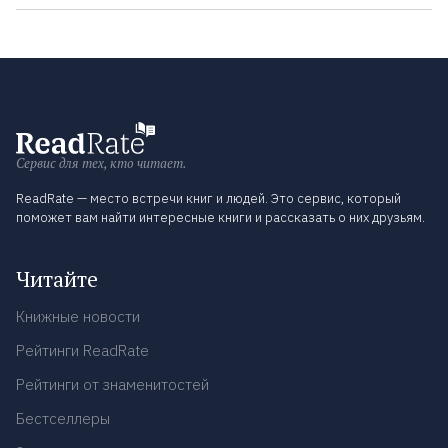
Сервис для тех, кто читает.
ReadRate — место встречи книг и людей. Это сервис, который
поможет вам найти интересные книги и рассказать о них друзьям.
Читайте
Книжные новости
Рейтинги ReadRate
Рейтинги от знаменитостей
Бестселлеры