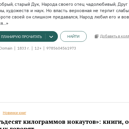
обрый, старый Дук, Народа своего отец чадолюбивый, Друг 
ы, художеств и наук. Но власть верховная не терпит слабы
броте своей он слишком предавался, Народ любил его и вов
ся…»
Добавить в кол
НАЙТИ
ПЛАНИРУЮ ПРОЧИТАТЬ
 Domain
1833 г.
12+
9785604561973
Новинки книг
ьдесят килограммов нокаутов»: книги, о
ых говорят