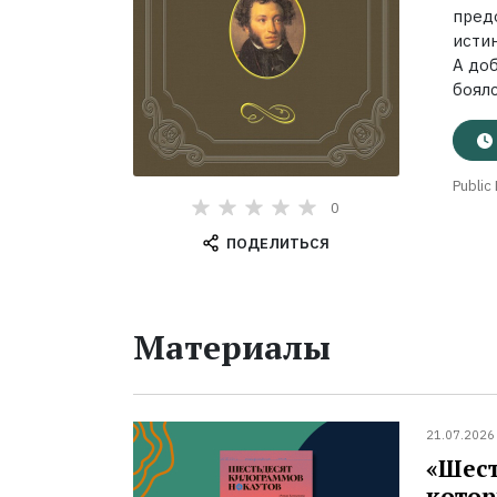
пред
истин
А до
боял
Public
0
ПОДЕЛИТЬСЯ
Материалы
21.07.2026
«Шест
котор