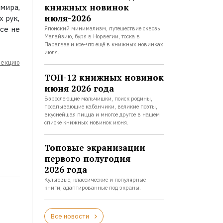
книжных новинок
мира,
июля-2026
х рук,
се не
Японский минимализм, путешествие сквозь
Малайзию, буря в Норвегии, тоска в
Парагвае и кое-что ещё в книжных новинках
июля.
лекцию
ТОП-12 книжных новинок
июня 2026 года
Взрослеющие мальчишки, поиск родины,
посапывающие кабанчики, великие поэты,
вкуснейшая пицца и многое другое в нашем
списке книжных новинок июня.
Топовые экранизации
первого полугодия
2026 года
Культовые, классические и популярные
книги, адаптированные под экраны.
Все новости