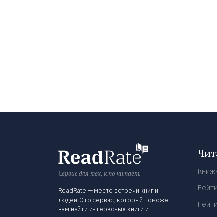
Чит
Книж
Сервис для тех, кто читает.
Рейти
ReadRate — место встречи книг и
людей. Это сервис, который поможет
Рейти
вам найти интересные книги и