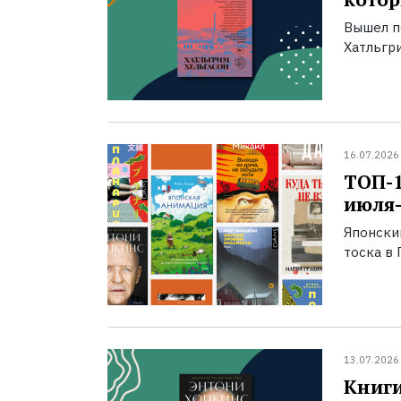
Вышел п
Хатльгри
16.07.2026
ТОП-
июля-
Японски
тоска в 
13.07.2026
Книги