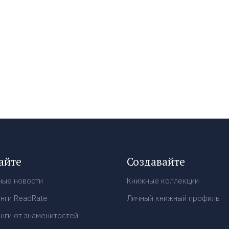
айте
Создавайте
ные новости
Книжные коллекции
нги ReadRate
Личный книжный профиль
нги от знаменитостей