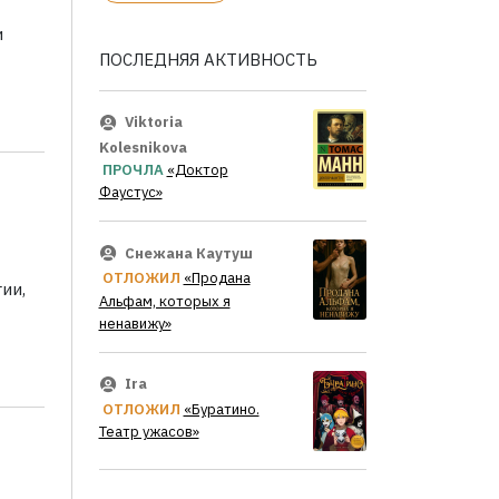
и
ПОСЛЕДНЯЯ АКТИВНОСТЬ
Viktoria
Kolesnikova
ПРОЧЛА
«Доктор
Фаустус»
Снежана Каутуш
ОТЛОЖИЛ
«Продана
ии,
Альфам, которых я
ненавижу»
Ira
ОТЛОЖИЛ
«Буратино.
Театр ужасов»