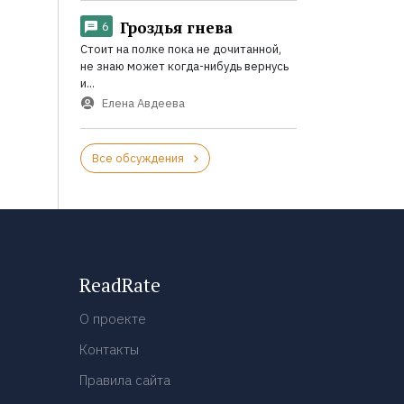
Гроздья гнева
6
Стоит на полке пока не дочитанной,
не знаю может когда-нибудь вернусь
и...
Елена Авдеева
Все обсуждения
ReadRate
О проекте
Контакты
Правила сайта