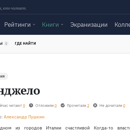
х, кто читает.
Рейтинги
Книги
Экранизации
Колл
ТЫ
ГДЕ НАЙТИ
0
зия
нджело
йчас читают
0
Отложили
0
Прочитали
2
Не дочитали
0
р:
Александр Пушкин
дном из городов Италии счастливой Когда-то власт