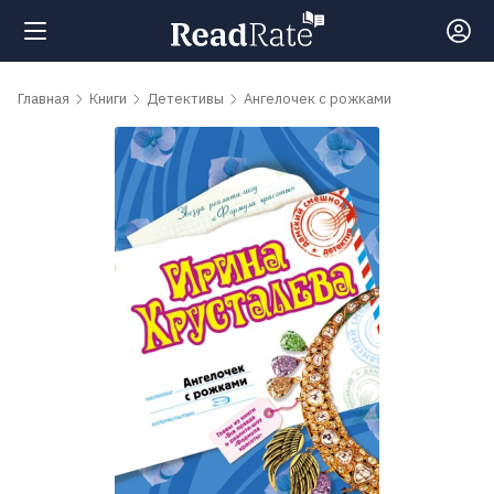
Поиск
Главная
Книги
Детективы
Ангелочек с рожками
Новости
Рейтинги
Книги
Самые
обсуждаемые
книги
Авторы