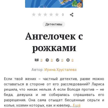
Жанры
0
Серии
Детективы
Ангелочек с
Экранизации
рожками
Коллекции
0
0
0
0
Автор:
Ирина Хрусталева
Если твой жених – частный детектив, разве можно
оставаться в стороне от его расследований? Лариса
решила, что никак нельзя. А если Володя против – не
беда, девушка и не собиралась спрашивать его
разрешения. Она сама отыщет бесценные серьги и
колье, хозяин которых, как и ювелир,...
Ещё