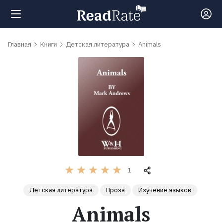
Поиск
Главная
Книги
Детская литература
Animals
Новости
Рейтинги
Книги
Самые
1
обсуждаемые
Детская литература
Проза
Изучение языков
книги
Animals
Авторы