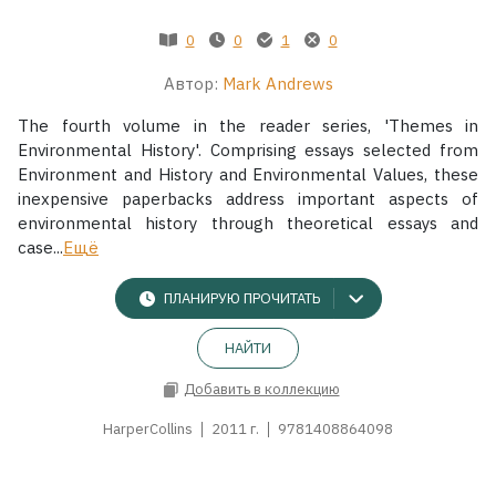
0
0
1
0
Жанры
Автор:
Mark Andrews
Серии
The fourth volume in the reader series, 'Themes in
Environmental History'. Comprising essays selected from
Экранизации
Environment and History and Environmental Values, these
inexpensive paperbacks address important aspects of
environmental history through theoretical essays and
Коллекции
case...
Ещё
ПЛАНИРУЮ ПРОЧИТАТЬ
НАЙТИ
Добавить в коллекцию
HarperCollins
2011 г.
9781408864098