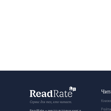
Чит
Книж
Сервис для тех, кто читает.
Рейти
ReadRate — место встречи книг и