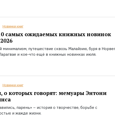
Новинки книг
10 самых ожидаемых книжных новинок
2026
й минимализм, путешествие сквозь Малайзию, буря в Норвег
Парагвае и кое-что ещё в книжных новинках июля.
Новинки книг
, о которых говорят: мемуары Энтони
инса
вились, парень» – история о творчестве, борьбе с
остью и жажде жизни.