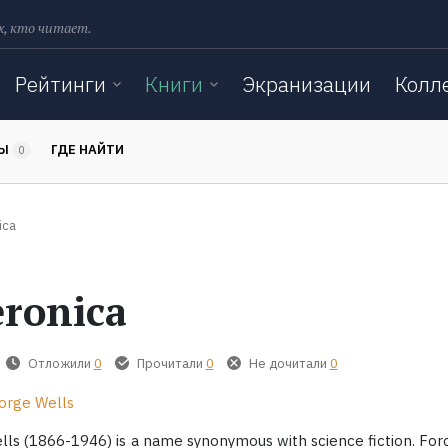
х, кто читает.
Рейтинги
Книги
Экранизации
Колл
ТЫ
ГДЕ НАЙТИ
0
ica
ronica
Отложили
0
Прочитали
0
Не дочитали
0
orge Wells
Wells (1866-1946) is a name synonymous with science fiction. For