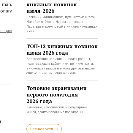
книжных новинок
d man.
июля-2026
ionary
Японский минимализм, путешествие сквозь
Малайзию, буря в Норвегии, тоска в
Парагвае и кое-что ещё в книжных новинках
лекцию
июля.
ТОП-12 книжных новинок
июня 2026 года
Взрослеющие мальчишки, поиск родины,
посапывающие кабанчики, великие поэты,
вкуснейшая пицца и многое другое в нашем
списке книжных новинок июня.
Топовые экранизации
первого полугодия
2026 года
Культовые, классические и популярные
книги, адаптированные под экраны.
и
Все новости