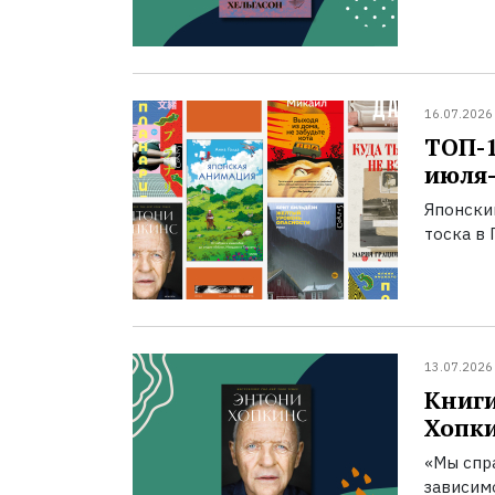
16.07.2026
ТОП-
июля-
Японски
тоска в 
13.07.2026
Книги
Хопк
«Мы спра
зависим