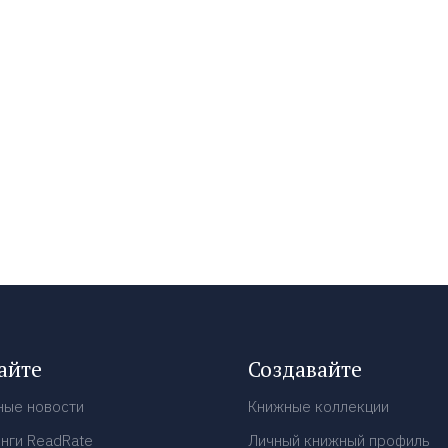
айте
Создавайте
ные новости
Книжные коллекции
нги ReadRate
Личный книжный профиль