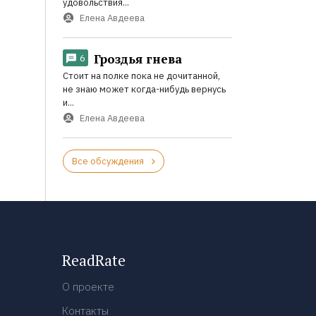
удовольствия...
Елена Авдеева
Гроздья гнева
6
Стоит на полке пока не дочитанной,
не знаю может когда-нибудь вернусь
и...
Елена Авдеева
Все обсуждения
ReadRate
О проекте
Контакты