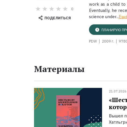
work as a child to
0
Eventually, he rec
science under...
Ещ
ПОДЕЛИТЬСЯ
ПЛАНИРУЮ ПР
PDW
2009 г.
978
Материалы
21.07.2026
«Шест
котор
Вышел п
Хатльгри