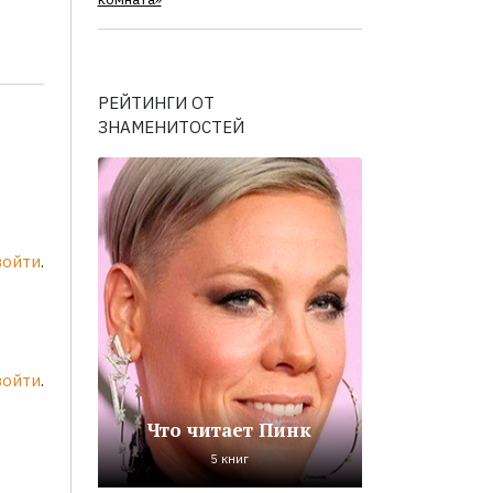
комната»
РЕЙТИНГИ ОТ
ЗНАМЕНИТОСТЕЙ
войти
.
войти
.
Что читает Пинк
5 книг