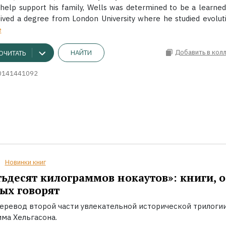
 help support his family, Wells was determined to be a learne
eived a degree from London University where he studied evolut
ё
Добавить в кол
НАЙТИ
ОЧИТАТЬ
0141441092
Новинки книг
ьдесят килограммов нокаутов»: книги, о
ых говорят
еревод второй части увлекательной исторической трилоги
ма Хельгасона.