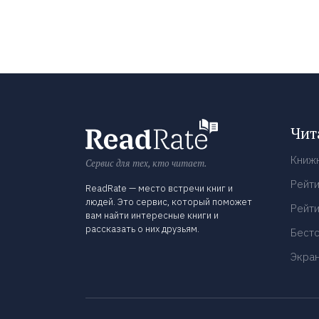
Чит
Книж
Сервис для тех, кто читает.
Рейти
ReadRate — место встречи книг и
людей. Это сервис, который поможет
Рейти
вам найти интересные книги и
рассказать о них друзьям.
Бест
Экра