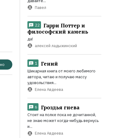
давайте...
Павел
Гарри Поттер и
22
философский камень
да!
алексей ладыжинский
Гений
1
но
Шикарная книга от моего любимого
автора, читаю и получаю массу
удовольствия...
Елена Авдеева
Гроздья гнева
6
Стоит на полке пока не дочитанной,
не знаю может когда-нибудь вернусь
и...
Елена Авдеева