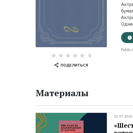
Актр
бума
Актр
Однак
Public
0
ПОДЕЛИТЬСЯ
Материалы
21.07.2026
«Шест
котор