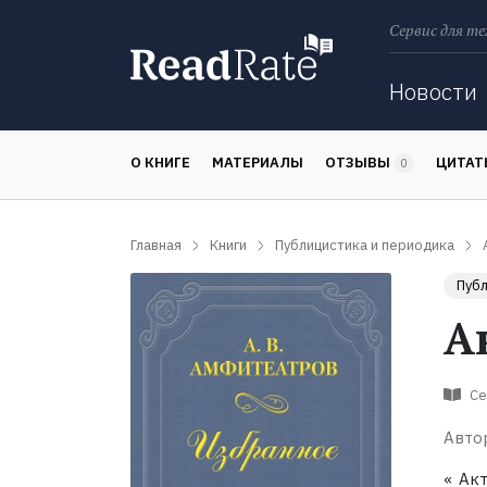
Сервис для те
Поиск
Новости
О КНИГЕ
МАТЕРИАЛЫ
ОТЗЫВЫ
ЦИТА
0
Главная
Книги
Публицистика и периодика
Публ
А
Се
Авто
« Ак