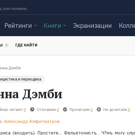
х, кто читает.
Рейтинги
Книги
Экранизации
Колл
ТЫ
ГДЕ НАЙТИ
0
Анна Дэмби
ицистика и периодика
нна Дэмби
йчас читают
0
Отложили
0
Прочитали
0
Не дочитали
0
р:
Александр Амфитеатров
триса (входитъ). Простите… Фельетонистъ . Ч?мъ могу слу