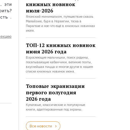
книжных новинок
… эти
июля-2026
ритъ?
стъ .
Японский минимализм, путешествие сквозь
Малайзию, буря в Норвегии, тоска в
Парагвае и кое-что ещё в книжных новинках
июля.
лекцию
ТОП-12 книжных новинок
июня 2026 года
Взрослеющие мальчишки, поиск родины,
посапывающие кабанчики, великие поэты,
вкуснейшая пицца и многое другое в нашем
списке книжных новинок июня.
Топовые экранизации
первого полугодия
2026 года
Культовые, классические и популярные
книги, адаптированные под экраны.
Все новости