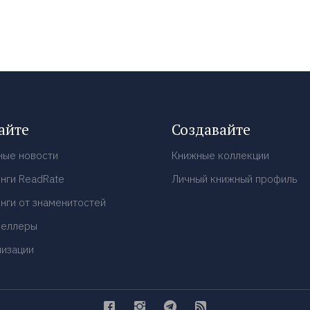
айте
Создавайте
ные новости
Книжные коллекции
нги ReadRate
Личный книжный профиль
нги от знаменитостей
селлеры
низации