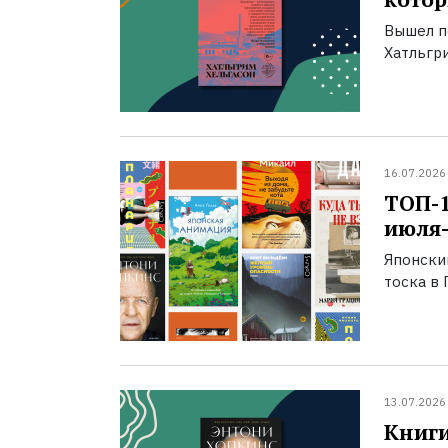
Вышел п
Хатльгри
16.07.2026
ТОП-
июля-
Японски
тоска в 
13.07.2026
Книги