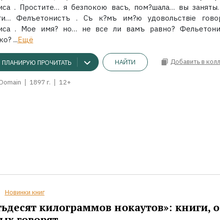
иса . Простите… я безпокою васъ, пом?шала… вы заняты
ги… Фелъетонистъ . Съ к?мъ им?ю удовольствіе гово
иса . Мое имя? но… не все ли вамъ равно? Фельетони
о? ...
Ещё
Добавить в кол
НАЙТИ
ПЛАНИРУЮ ПРОЧИТАТЬ
 Domain
1897 г.
12+
Новинки книг
ьдесят килограммов нокаутов»: книги, о
ых говорят