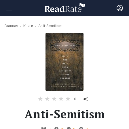
Поиск
Главная
Книги
Anti-Semitism
Новости
Рейтинги
Книги
Самые
0
обсуждаемые
Anti-Semitism
книги
Авторы
0
0
0
0