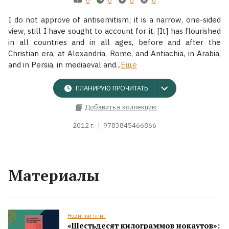
I do not approve of antisemitism; it is a narrow, one-sided
Жанры
view, still I have sought to account for it. [It] has flourished
in all countries and in all ages, before and after the
Серии
Christian era, at Alexandria, Rome, and Antiachia, in Arabia,
and in Persia, in mediaeval and...
Ещё
Экранизации
ПЛАНИРУЮ ПРОЧИТАТЬ
Добавить в коллекцию
Коллекции
2012 г.
9783845466866
Материалы
Новинки книг
«Шестьдесят килограммов нокаутов»: