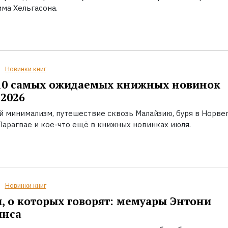
ма Хельгасона.
Новинки книг
10 самых ожидаемых книжных новинок
2026
й минимализм, путешествие сквозь Малайзию, буря в Норвег
Парагвае и кое-что ещё в книжных новинках июля.
Новинки книг
, о которых говорят: мемуары Энтони
инса