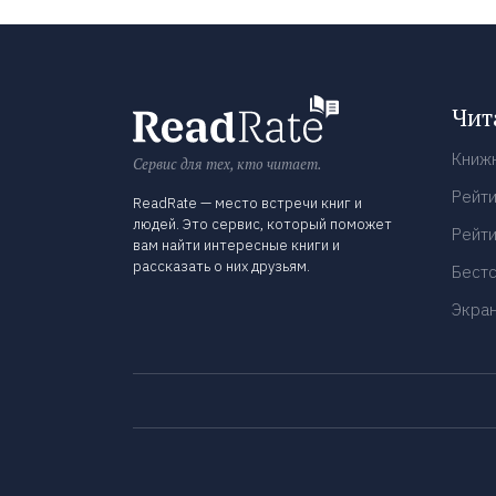
Чит
Книж
Сервис для тех, кто читает.
Рейти
ReadRate — место встречи книг и
людей. Это сервис, который поможет
Рейти
вам найти интересные книги и
рассказать о них друзьям.
Бест
Экра