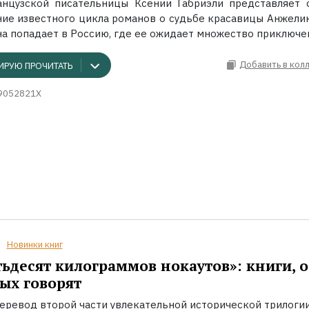
нцузской писательницы Ксении Габриэли представляет 
ие известного цикла романов о судьбе красавицы Анжелик
на попадает в Россию, где ее ожидает множество приключе
Добавить в кол
ИРУЮ ПРОЧИТАТЬ
9052821X
Новинки книг
ьдесят килограммов нокаутов»: книги, о
ых говорят
еревод второй части увлекательной исторической трилоги