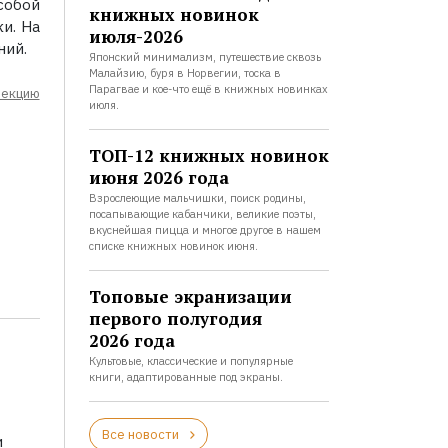
собой
книжных новинок
и. На
июля-2026
ний.
Японский минимализм, путешествие сквозь
Малайзию, буря в Норвегии, тоска в
Парагвае и кое-что ещё в книжных новинках
лекцию
июля.
ТОП-12 книжных новинок
июня 2026 года
Взрослеющие мальчишки, поиск родины,
посапывающие кабанчики, великие поэты,
вкуснейшая пицца и многое другое в нашем
списке книжных новинок июня.
Топовые экранизации
первого полугодия
2026 года
Культовые, классические и популярные
книги, адаптированные под экраны.
Все новости
и