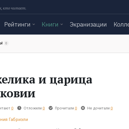
х, кто читает.
Рейтинги
Книги
Экранизации
Колл
ТЫ
0
елика и царица
ковии
читают
0
Отложили
0
Прочитали
0
Не дочитали
0
ния Габриэли