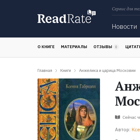
Сервис для те
Поиск
Новости
О КНИГЕ
МАТЕРИАЛЫ
ОТЗЫВЫ
ЦИТА
0
Главная
Книги
Анжелика и царица Московии
Анж
Мос
Сейчас 
Автор:
Ксе