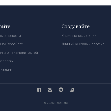
айте
Создавайте
ные новости
Книжные коллекции
нги ReadRate
Личный книжный профиль
нги от знаменитостей
селлеры
низации
© 2026 ReadRate