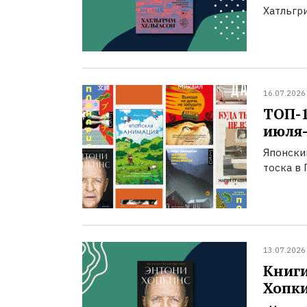
Хатльгри
16.07.2026
ТОП-
июля-
Японски
тоска в 
13.07.2026
Книги
Хопк