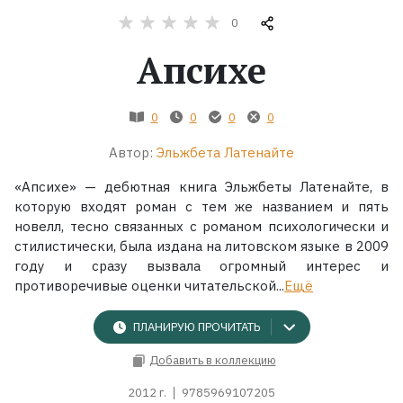
0
Жанры
Апсихе
Серии
0
0
0
0
Экранизации
Автор:
Эльжбета Латенайте
«Апсихе» — дебютная книга Эльжбеты Латенайте, в
Коллекции
которую входят роман с тем же названием и пять
новелл, тесно связанных с романом психологически и
стилистически, была издана на литовском языке в 2009
году и сразу вызвала огромный интерес и
противоречивые оценки читательской...
Ещё
ПЛАНИРУЮ ПРОЧИТАТЬ
Добавить в коллекцию
2012 г.
9785969107205