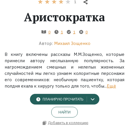
1
Аристократка
Жанры
Серии
0
1
1
0
Экранизации
Автор:
Михаил Зощенко
В книгу включены рассказы М.М.Зощенко, которые
принесли автору неслыханную популярность. За
Коллекции
нагромождением смешных и нелепых жизненных
случайностей мы легко узнаем колоритные персонажи
его современников: необычную пациентку, которая
полдня ехала к хирургу только для того, чтобы...
Ещё
ПЛАНИРУЮ ПРОЧИТАТЬ
НАЙТИ
Добавить в коллекцию