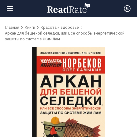
Поиск
Главная
Книги
Красота и здоровье
Аркан для бешеной селедки, или Все способы энергетической
защиты по системе Жим Лам
Новости
Рейтинги
Книги
Самые
обсуждаемые
книги
Авторы