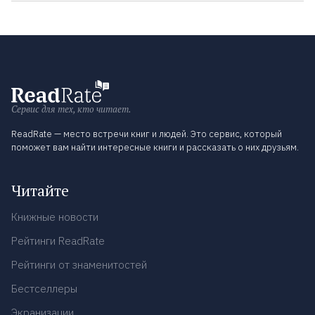
Сервис для тех, кто читает.
ReadRate — место встречи книг и людей. Это сервис, который
поможет вам найти интересные книги и рассказать о них друзьям.
Читайте
Книжные новости
Рейтинги ReadRate
Рейтинги от знаменитостей
Бестселлеры
Экранизации