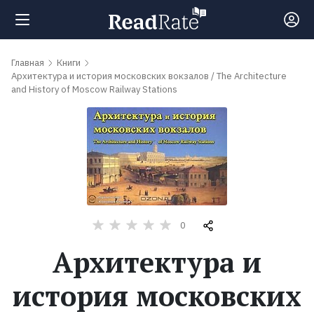
Поиск
Главная
Книги
Архитектура и история московских вокзалов / The Architecture
and History of Moscow Railway Stations
Новости
Рейтинги
Книги
0
Самые
Архитектура и
обсуждаемые
книги
история московских
Авторы