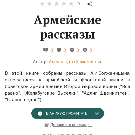
0
Жанры
Армейские
Серии
рассказы
Экранизации
0
0
0
0
Автор:
Александр Солженицын
Коллекции
В этой книге собраны рассказы А.И.Солженицына,
относящиеся к армейской и фронтовой жизни в
Советской армии времен Второй мировой войны ("Всё
равно", "Желябугские Выселки", "Адлиг Швенкиттен",
"Старое ведро").
ПЛАНИРУЮ ПРОЧИТАТЬ
Добавить в коллекцию