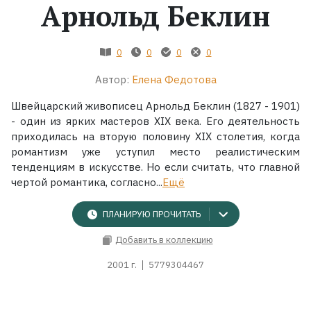
Арнольд Беклин
Жанры
0
0
0
0
Серии
Автор:
Елена Федотова
Экранизации
Швейцарский живописец Арнольд Беклин (1827 - 1901)
- один из ярких мастеров XIX века. Его деятельность
приходилась на вторую половину XIX столетия, когда
Коллекции
романтизм уже уступил место реалистическим
тенденциям в искусстве. Но если считать, что главной
чертой романтика, согласно...
Ещё
ПЛАНИРУЮ ПРОЧИТАТЬ
Добавить в коллекцию
2001 г.
5779304467