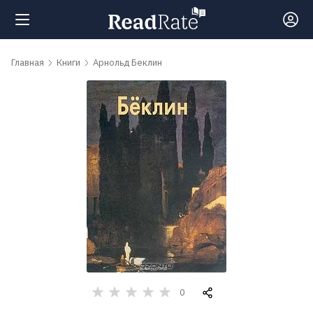
Поиск
Главная
Книги
Арнольд Беклин
Новости
Рейтинги
Книги
Самые
обсуждаемые
книги
0
Авторы