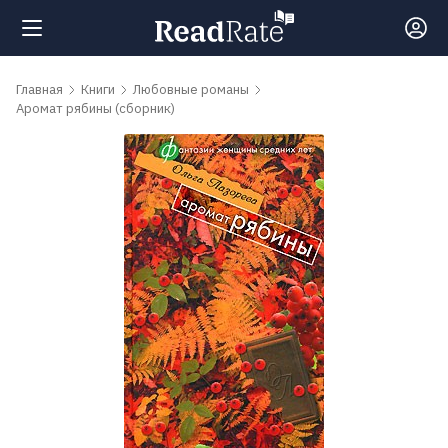
Поиск
Главная
Книги
Любовные романы
Аромат рябины (сборник)
Новости
Рейтинги
Книги
Самые
обсуждаемые
книги
Авторы