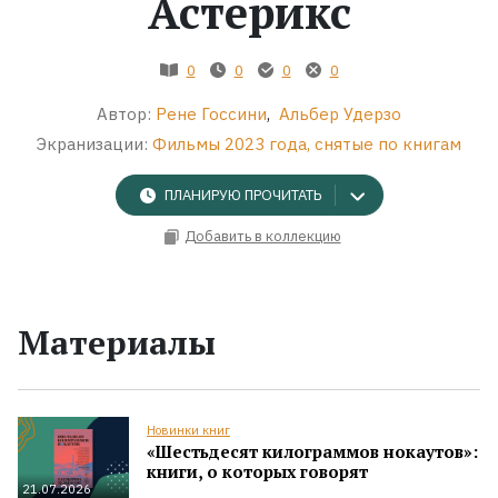
Астерикс
Жанры
0
0
0
0
Серии
Автор:
Рене Госсини
,
Альбер Удерзо
Экранизации:
Фильмы 2023 года, снятые по книгам
Экранизации
ПЛАНИРУЮ ПРОЧИТАТЬ
Коллекции
Добавить в коллекцию
Материалы
Новинки книг
«Шестьдесят килограммов нокаутов»:
книги, о которых говорят
21.07.2026