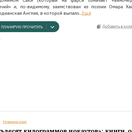
донимом Саки (который на фарси означает «виночер
вчий» и, по-видимому, заимствован из поэзии Омара Хай
дианская Англия, в которой выпало...
Ещё
Добавить в кол
ПЛАНИРУЮ ПРОЧИТАТЬ
.
Новинки книг
ьдесят килограммов нокаутов»: книги, о