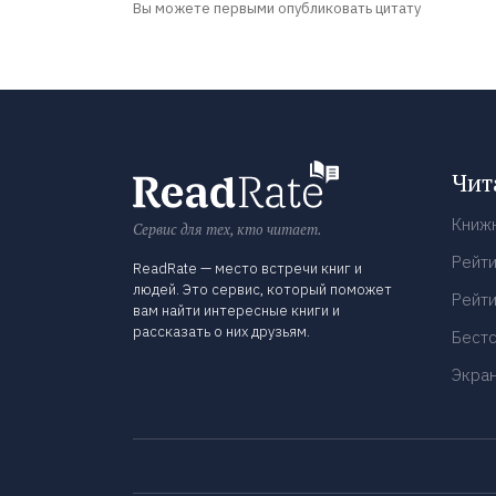
Вы можете первыми опубликовать цитату
Чит
Книж
Сервис для тех, кто читает.
Рейти
ReadRate — место встречи книг и
людей. Это сервис, который поможет
Рейти
вам найти интересные книги и
рассказать о них друзьям.
Бест
Экра