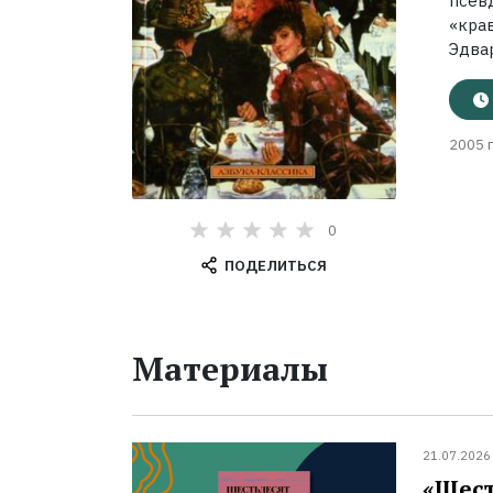
псев
«кра
Эдвар
2005 г
0
ПОДЕЛИТЬСЯ
Материалы
21.07.2026
«Шест