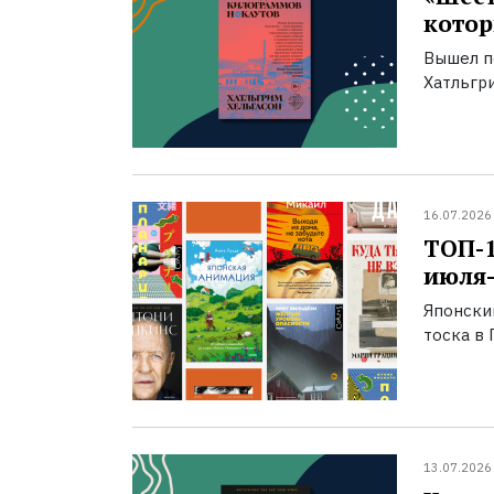
котор
Вышел п
Хатльгри
16.07.2026
ТОП-
июля-
Японски
тоска в 
13.07.2026