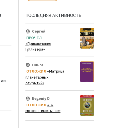
и
ПОСЛЕДНЯЯ АКТИВНОСТЬ
Сергей
ПРОЧЁЛ
«Приключения
Гулливера»
Ольга
ОТЛОЖИЛ
«Матрица
планетарных
ии,
открытий»
Evgeniy D
ОТЛОЖИЛ
«Ты
можешь иметь все»