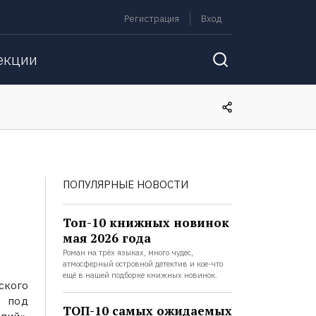
Регистрация
Вход
екции
ПОПУЛЯРНЫЕ НОВОСТИ
Топ-10 книжных новинок
мая 2026 года
Роман на трёх языках, много чудес,
атмосферный островной детектив и кое-что
ещё в нашей подборке книжных новинок.
ского
о под
ТОП-10 самых ожидаемых