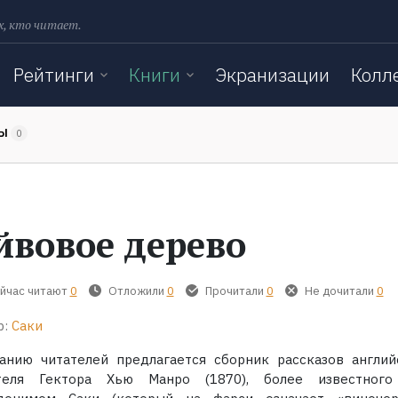
х, кто читает.
Рейтинги
Книги
Экранизации
Колл
ТЫ
0
йвовое дерево
йчас читают
0
Отложили
0
Прочитали
0
Не дочитали
0
р:
Саки
анию читателей предлагается сборник рассказов англий
теля Гектора Хью Манро (1870), более известног