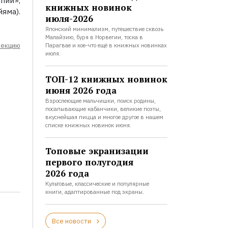
пий»,
книжных новинок
яма).
июля-2026
Японский минимализм, путешествие сквозь
Малайзию, буря в Норвегии, тоска в
лекцию
Парагвае и кое-что ещё в книжных новинках
июля.
ТОП-12 книжных новинок
июня 2026 года
Взрослеющие мальчишки, поиск родины,
посапывающие кабанчики, великие поэты,
вкуснейшая пицца и многое другое в нашем
списке книжных новинок июня.
Топовые экранизации
первого полугодия
2026 года
Культовые, классические и популярные
книги, адаптированные под экраны.
Все новости