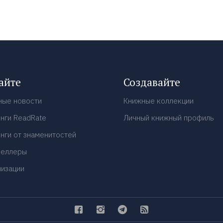
айте
Создавайте
ные новости
Книжные коллекции
нги ReadRate
Личный книжный профиль
нги от знаменитостей
селлеры
низации