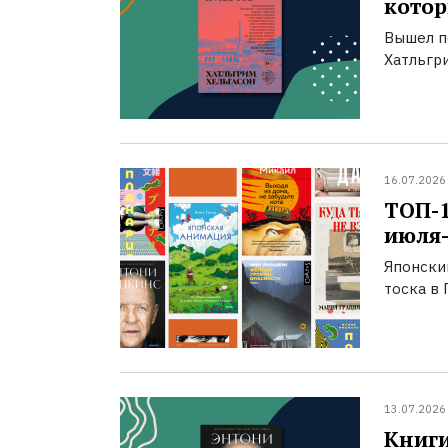
котор
Вышел п
Хатльгри
16.07.2026
ТОП-
июля-
Японски
тоска в 
13.07.2026
Книги