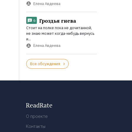
Елена Авдеева
Гроздья гнева
6
Стоит на полке пока не дочитанной,
не знаю может когда-нибудь вернусь
и...
Елена Авдеева
Все обсуждения
ReadRate
О проекте
Контакты