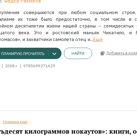
р:
Федор Раззаков
тупления совершаются при любом социальном строе
ализме их тоже было предостаточно, в том числе в 
ойном десятилетии жизни нашей страны – семидесятых 
цатого века. Это и ростовский маньяк Чикатило, и 
омасов», и захватчики самолета отец и...
Ещё
Добавить в кол
НАЙТИ
ПЛАНИРУЮ ПРОЧИТАТЬ
2008 г.
9785699271429
Новинки книг
ьдесят килограммов нокаутов»: книги, о