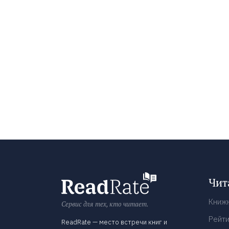
Чит
Книж
Сервис для тех, кто читает.
Рейти
ReadRate — место встречи книг и