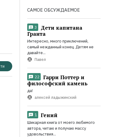
САМОЕ ОБСУЖДАЕМОЕ
Дети капитана
3
Гранта
Интересно, много приключений,
самый нежданный конец. Детям не
давайте...
Павел
ти
Гарри Поттер и
22
философский камень
да!
алексей ладыжинский
Гений
1
Шикарная книга от моего любимого
автора, читаю и получаю массу
удовольствия...