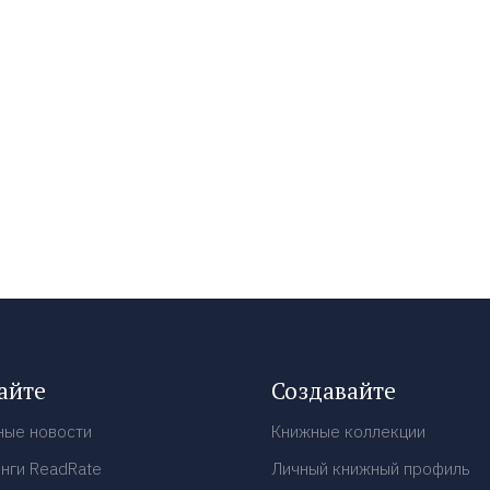
айте
Создавайте
ные новости
Книжные коллекции
нги ReadRate
Личный книжный профиль