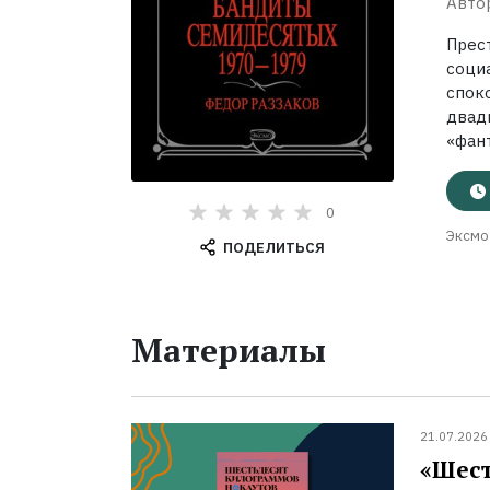
Авто
Прес
соци
спок
двад
«фант
0
Эксмо
ПОДЕЛИТЬСЯ
Материалы
21.07.2026
«Шест