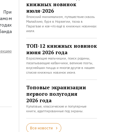
книжных новинок
июля-2026
. При
Японский минимализм, путешествие сквозь
самом
Малайзию, буря в Норвегии, тоска в
годах
Парагвае и кое-что ещё в книжных новинках
банда
июля.
ТОП-12 книжных новинок
лекцию
июня 2026 года
Взрослеющие мальчишки, поиск родины,
посапывающие кабанчики, великие поэты,
вкуснейшая пицца и многое другое в нашем
списке книжных новинок июня.
Топовые экранизации
первого полугодия
2026 года
Культовые, классические и популярные
книги, адаптированные под экраны.
Все новости