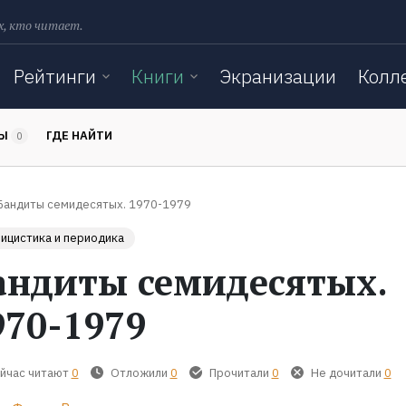
х, кто читает.
Рейтинги
Книги
Экранизации
Колл
ТЫ
ГДЕ НАЙТИ
0
Бандиты семидесятых. 1970-1979
ицистика и периодика
андиты семидесятых.
970-1979
йчас читают
0
Отложили
0
Прочитали
0
Не дочитали
0