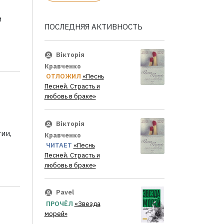
и
ПОСЛЕДНЯЯ АКТИВНОСТЬ
Вікторія
Кравченко
ОТЛОЖИЛ
«Песнь
Песней. Страсть и
любовь в браке»
Вікторія
ии,
Кравченко
ЧИТАЕТ
«Песнь
Песней. Страсть и
любовь в браке»
Pavel
ПРОЧЁЛ
«Звезда
морей»