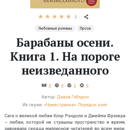
Жанры
1
Серии
Любовные романы
Проза
Барабаны осени.
Экранизации
Книга 1. На пороге
Коллекции
неизведанного
0
0
1
0
Автор:
Диана Гэблдон
Из серии:
«Чужестранка». Порядок книг
Сага о великой любви Клэр Рэндолл и Джейми Фрэзера
– любви, которой не страшны пространство и время,
завоевала сердца миллионов читателей во всем мире.