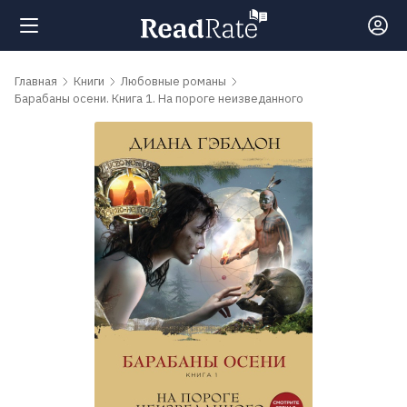
Поиск
Главная
Книги
Любовные романы
Барабаны осени. Книга 1. На пороге неизведанного
Новости
Рейтинги
Книги
Самые
обсуждаемые
книги
Авторы