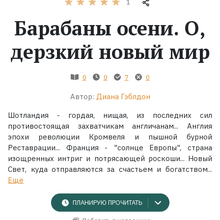
1
Барабаны осени. О,
Жанры
дерзкий новый мир
Серии
Экранизации
0
0
7
0
Автор:
Диана Гэблдон
Коллекции
Шотландия - гордая, нищая, из последних сил
противостоящая захватчикам англичанам... Англия
эпохи революции Кромвеля и пышной бурной
Реставрации... Франция - "солнце Европы", страна
изощренных интриг и потрясающей роскоши... Новый
Свет, куда отправляются за счастьем и богатством...
Ещё
ПЛАНИРУЮ ПРОЧИТАТЬ