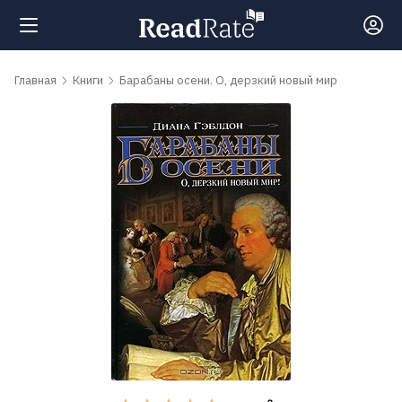
Поиск
Главная
Книги
Барабаны осени. О, дерзкий новый мир
Новости
Рейтинги
Книги
Самые
обсуждаемые
книги
Авторы