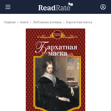
Поиск
Главная
Книги
Любовные романы
Бархатная маска
Новости
Рейтинги
Книги
Самые
обсуждаемые
книги
Авторы