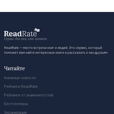
Сервис для тех, кто читает.
ReadRate — место встречи книг и людей. Это сервис, который
поможет вам найти интересные книги и рассказать о них друзьям.
Читайте
Книжные новости
Рейтинги ReadRate
Рейтинги от знаменитостей
Бестселлеры
Экранизации