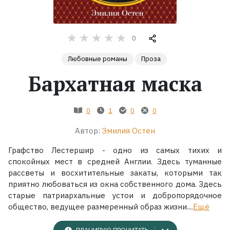
Жанры
0
Серии
Любовные романы
Проза
Бархатная маска
Экранизации
Коллекции
0
1
0
0
Автор:
Эмилия Остен
Графство Лестершир - одно из самых тихих и
спокойных мест в средней Англии. Здесь туманные
рассветы и восхитительные закаты, которыми так
приятно любоваться из окна собственного дома. Здесь
старые патриархальные устои и добропорядочное
общество, ведущее размеренный образ жизни....
Ещё