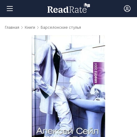
Поиск
Главная
Книги
Барселонские стулья
Новости
Рейтинги
Книги
Самые
обсуждаемые
книги
Авторы