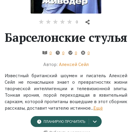
Жанры
0
Серии
Барселонские стулья
Экранизации
0
0
0
0
Коллекции
Автор:
Алексей Сейл
Известный британский шоумен и писатель Алексей
Сейл не понаслышке знает о превратностях жизни
творческой интеллигенции и телевизионной элиты.
Тонкая ирония, порой переходящая в язвительный
сарказм, которой пропитаны вошедшие в этот сборник
рассказы, доставит читателю истинное...
Ещё
ПЛАНИРУЮ ПРОЧИТАТЬ