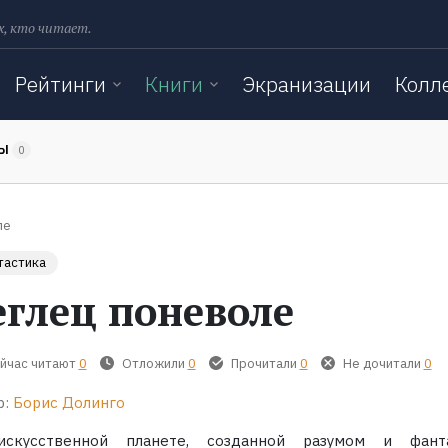
х, кто читает.
Рейтинги
Книги
Экранизации
Колл
ТЫ
0
ле
тастика
еглец поневоле
йчас читают
0
Отложили
0
Прочитали
0
Не дочитали
0
р:
Борис Долинго
скусственной планете, созданной разумом и фант