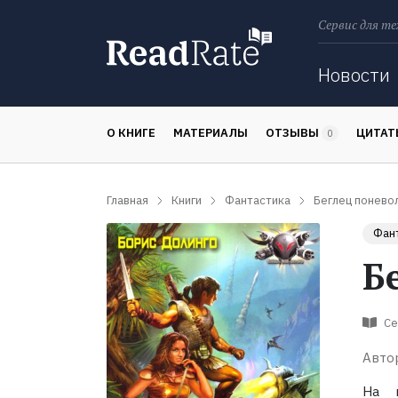
Сервис для те
Поиск
Новости
О КНИГЕ
МАТЕРИАЛЫ
ОТЗЫВЫ
ЦИТА
0
Главная
Книги
Фантастика
Беглец понево
Фан
Б
Се
Авто
На и