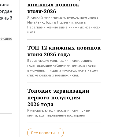
книжных новинок
живет
июля-2026
огдан
жный
Японский минимализм, путешествие сквозь
Малайзию, буря в Норвегии, тоска в
Парагвае и кое-что ещё в книжных новинках
июля.
лекцию
ТОП-12 книжных новинок
июня 2026 года
Взрослеющие мальчишки, поиск родины,
посапывающие кабанчики, великие поэты,
вкуснейшая пицца и многое другое в нашем
списке книжных новинок июня.
Топовые экранизации
первого полугодия
2026 года
Культовые, классические и популярные
книги, адаптированные под экраны.
Все новости