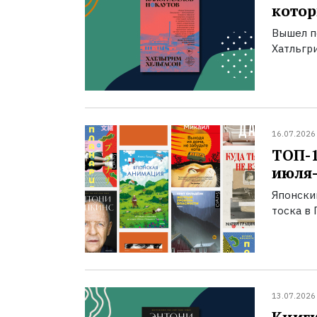
котор
Вышел п
Хатльгри
16.07.2026
ТОП-
июля-
Японски
тоска в 
13.07.2026