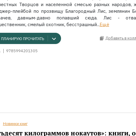
вестных Творцов и населенной смесью разных народов, 
джер-плейбой по прозвищу Благородный Лис, землянин Б
рачев, давным-давно попавший сюда. Лис - отва
ественник, смелый охотник, бесстрашный...
Ещё
Добавить в кол
ПЛАНИРУЮ ПРОЧИТАТЬ
.
9785994201305
Новинки книг
ьдесят килограммов нокаутов»: книги, о