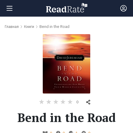
Поиск
Главная
Книги
Bend in the Road
Новости
Рейтинги
Книги
Самые
0
обсуждаемые
Bend in the Road
книги
Авторы
0
0
1
0