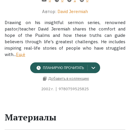
Автор:
David Jeremiah
Жанры
Drawing on his insightful sermon series, renowned
Серии
pastor/teacher David Jeremiah shares the comfort and
hope of the Psalms and how these truths can guide
believers through life's greatest challenges. He includes
Экранизации
inspiring real-life stories of people who have struggled
with...
Ещё
Коллекции
ПЛАНИРУЮ ПРОЧИТАТЬ
Добавить в коллекцию
2002 г.
9780759525825
Материалы