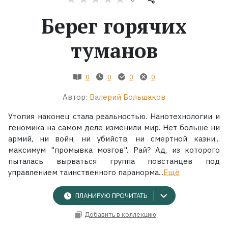
Берег горячих
Жанры
туманов
Серии
Экранизации
0
0
0
0
Автор:
Валерий Большаков
Коллекции
Утопия наконец стала реальностью. Нанотехнологии и
геномика на самом деле изменили мир. Нет больше ни
армий, ни войн, ни убийств, ни смертной казни...
максимум "промывка мозгов". Рай? Ад, из которого
пыталась вырваться группа повстанцев под
управлением таинственного паранорма...
Ещё
ПЛАНИРУЮ ПРОЧИТАТЬ
Добавить в коллекцию