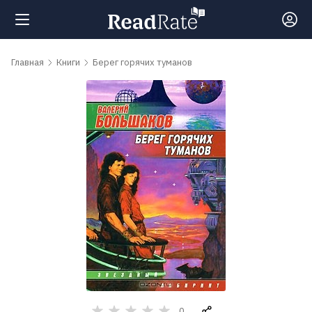
Поиск
Главная
Книги
Берег горячих туманов
Новости
Рейтинги
Книги
Самые
обсуждаемые
книги
Авторы
0