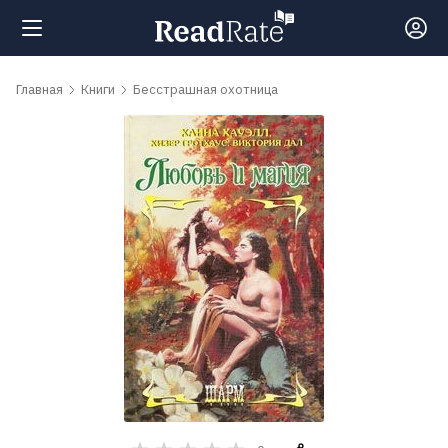
Поиск
Главная
Книги
Бесстрашная охотница
Новости
Рейтинги
Книги
Самые
обсуждаемые
книги
Авторы