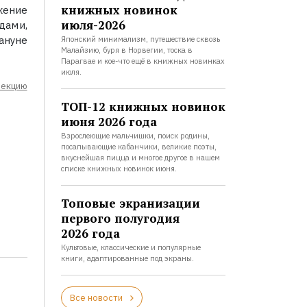
книжных новинок
жение
июля-2026
дами,
ануне
Японский минимализм, путешествие сквозь
Малайзию, буря в Норвегии, тоска в
Парагвае и кое-что ещё в книжных новинках
июля.
лекцию
ТОП-12 книжных новинок
июня 2026 года
Взрослеющие мальчишки, поиск родины,
посапывающие кабанчики, великие поэты,
вкуснейшая пицца и многое другое в нашем
списке книжных новинок июня.
Топовые экранизации
первого полугодия
2026 года
Культовые, классические и популярные
книги, адаптированные под экраны.
Все новости