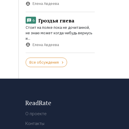
Елена Авдеева
Гроздья гнева
6
Стоит на полке пока не дочитанной,
не знаю может когда-нибудь вернусь
и...
Елена Авдеева
Все обсуждения
ReadRate
О проекте
Контакты