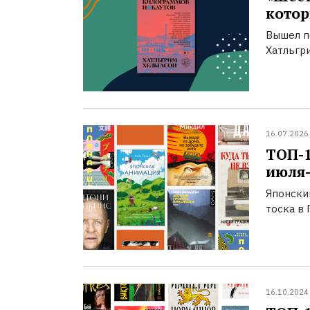
котор
Вышел п
Хатльгри
16.07.2026
ТОП-
июля-
Японски
тоска в 
16.10.2024