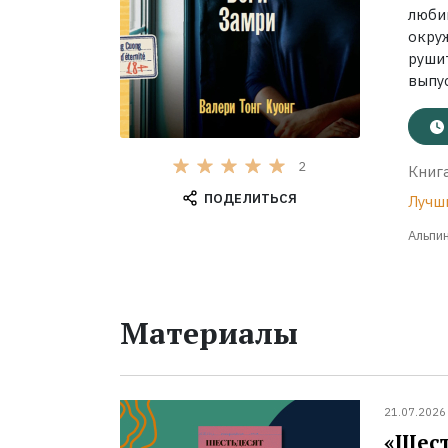
люби
окру
рушит
выпус
2
Книга
ПОДЕЛИТЬСЯ
Лучш
Альпи
Материалы
21.07.2026
«Шест