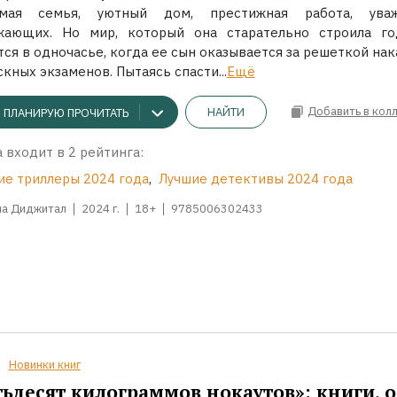
мая семья, уютный дом, престижная работа, ува
жающих. Но мир, который она старательно строила го
ся в одночасье, когда ее сын оказывается за решеткой нак
кных экзаменов. Пытаясь спасти...
Ещё
Добавить в кол
НАЙТИ
ПЛАНИРУЮ ПРОЧИТАТЬ
 входит в 2 рейтинга:
ие триллеры 2024 года
,
Лучшие детективы 2024 года
на Диджитал
2024 г.
18+
9785006302433
Новинки книг
ьдесят килограммов нокаутов»: книги, о