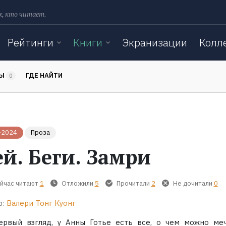
х, кто читает.
Рейтинги
Книги
Экранизации
Колл
ТЫ
ГДЕ НАЙТИ
0
-2024
Проза
ей. Беги. Замри
йчас читают
1
Отложили
5
Прочитали
2
Не дочитали
0
р:
Валери Тонг Куонг
ервый взгляд, у Анны Готье есть все, о чем можно меч