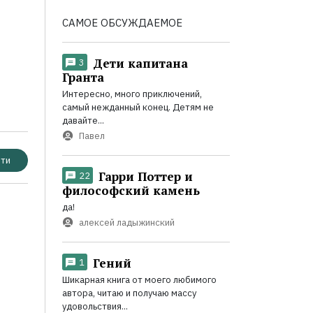
САМОЕ ОБСУЖДАЕМОЕ
Дети капитана
3
Гранта
Интересно, много приключений,
самый нежданный конец. Детям не
давайте...
Павел
ти
Гарри Поттер и
22
философский камень
да!
алексей ладыжинский
Гений
1
Шикарная книга от моего любимого
автора, читаю и получаю массу
удовольствия...