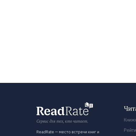
Чит
Книж
Сервис для тех, кто читает.
Рейти
ReadRate — место встречи книг и