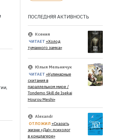
и
ПОСЛЕДНЯЯ АКТИВНОСТЬ
Ксения
ЧИТАЕТ
«Холод
туманного замка»
Юлыя Мельничук
ЧИТАЕТ
«Кулинарные
скитания в
параллельном мире /
ии,
Tondemo Skill de Isekai
Hourou Meshi»
Alexandr
ОТЛОЖИЛ
«Сказать
жизни «Да!»: психолог
в концлагере»