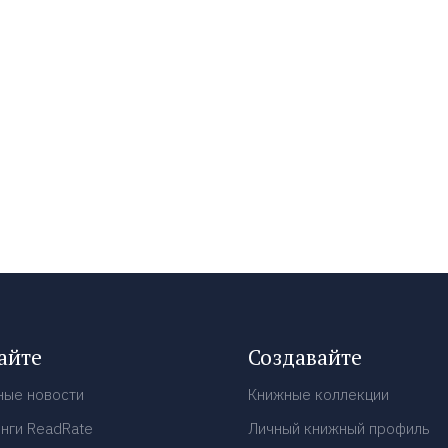
айте
Создавайте
ные новости
Книжные коллекции
нги ReadRate
Личный книжный профиль