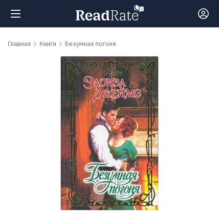
Поиск
Главная
Книги
Безумная погоня
Новости
Рейтинги
Книги
Самые
обсуждаемые
книги
Авторы