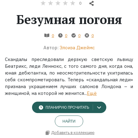
0
Жанры
Безумная погоня
Серии
0
0
0
0
Экранизации
Автор:
Элоиза Джеймс
Скандалы преследовали дерзкую светскую львицу
Коллекции
Беатрикс, леди Леннокс, с того самого дня, когда она,
юная дебютантка, по неосмотрительности ухитрилась
себя скомпрометировать. Теперь «скандальная леди»
признана украшением лучших салонов Лондона – и
женщиной, на которой не женится...
Ещё
ПЛАНИРУЮ ПРОЧИТАТЬ
НАЙТИ
Добавить в коллекцию