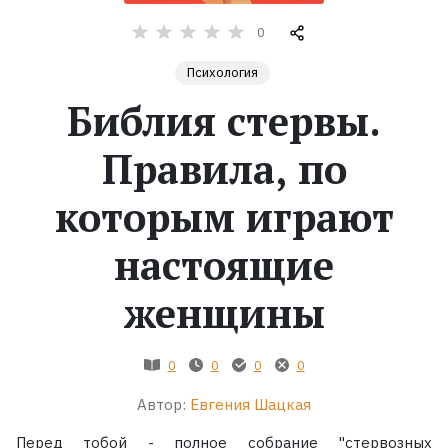
0
Жанры
Психология
Серии
Библия стервы.
Экранизации
Правила, по
которым играют
Коллекции
настоящие
женщины
0
0
0
0
Автор:
Евгения Шацкая
Перед тобой - полное собрание "стервозных