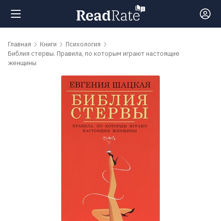
Поиск
Главная
Книги
Психология
Библия стервы. Правила, по которым играют настоящие
женщины
Новости
Рейтинги
Книги
Самые
обсуждаемые
книги
Авторы