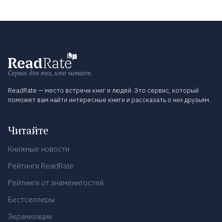
Сервис для тех, кто читает.
ReadRate — место встречи книг и людей. Это сервис, который
поможет вам найти интересные книги и рассказать о них друзьям.
Читайте
Книжные новости
Рейтинги ReadRate
Рейтинги от знаменитостей
Бестселлеры
Экранизации