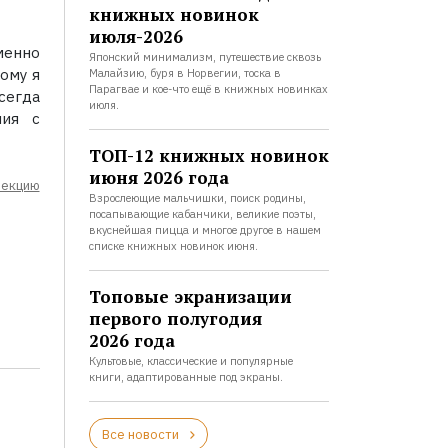
книжных новинок
июля-2026
менно
Японский минимализм, путешествие сквозь
тому я
Малайзию, буря в Норвегии, тоска в
Парагвае и кое-что ещё в книжных новинках
сегда
июля.
ния с
ТОП-12 книжных новинок
июня 2026 года
лекцию
Взрослеющие мальчишки, поиск родины,
посапывающие кабанчики, великие поэты,
вкуснейшая пицца и многое другое в нашем
списке книжных новинок июня.
Топовые экранизации
первого полугодия
2026 года
Культовые, классические и популярные
книги, адаптированные под экраны.
Все новости