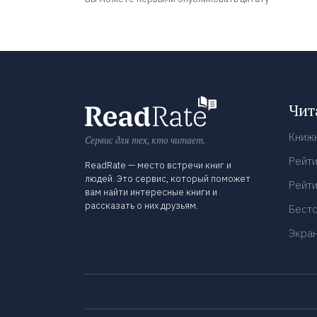
Чит
Книж
Сервис для тех, кто читает.
Рейти
ReadRate — место встречи книг и
людей. Это сервис, который поможет
Рейти
вам найти интересные книги и
рассказать о них друзьям.
Бест
Экра