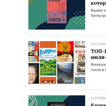
котор
Вышел п
Хатльгри
16.07.2026
ТОП-
июля-
Японски
тоска в 
13.07.2026
Книги