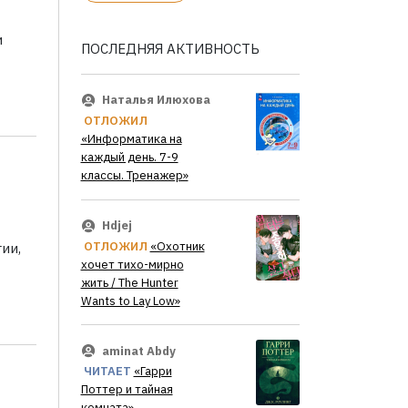
и
ПОСЛЕДНЯЯ АКТИВНОСТЬ
Наталья Илюхова
ОТЛОЖИЛ
«Информатика на
каждый день. 7-9
классы. Тренажер»
Hdjej
ОТЛОЖИЛ
«Охотник
ии,
хочет тихо-мирно
жить / The Hunter
Wants to Lay Low»
aminat Abdy
ЧИТАЕТ
«Гарри
Поттер и тайная