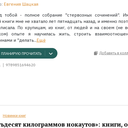
р:
Евгения Шацкая
д тобой - полное собрание "стервозных сочинений". И
 книги мне не хватало лет пятнадцать назад, и именно поэ
аписала. По крупицам, из книг, от людей и на своем (не в
ком) опыте я научилась жить, строить взаимоотноше
нами и "делать...
Ещё
Добавить в кол
ПЛАНИРУЮ ПРОЧИТАТЬ
.
9789851694620
Новинки книг
ьдесят килограммов нокаутов»: книги, о