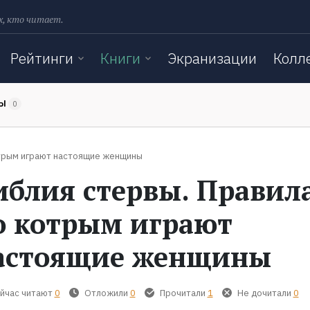
х, кто читает.
Рейтинги
Книги
Экранизации
Колл
ТЫ
0
отрым играют настоящие женщины
иблия стервы. Правила
о котрым играют
астоящие женщины
йчас читают
0
Отложили
0
Прочитали
1
Не дочитали
0