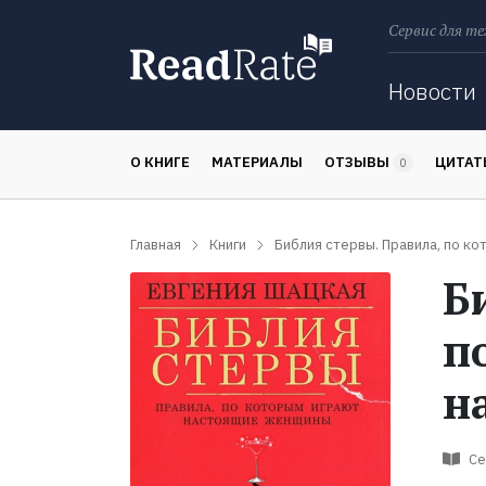
Сервис для те
Поиск
Новости
О КНИГЕ
МАТЕРИАЛЫ
ОТЗЫВЫ
ЦИТА
0
Главная
Книги
Библия стервы. Правила, по к
Б
п
н
Се