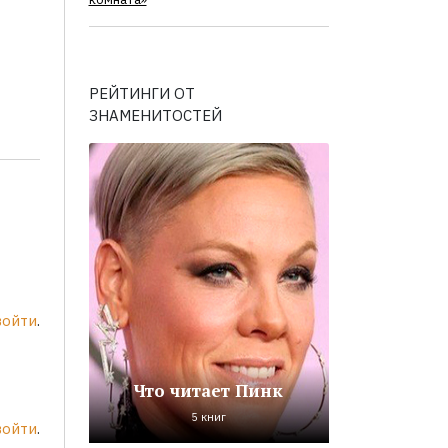
комната»
РЕЙТИНГИ ОТ
ЗНАМЕНИТОСТЕЙ
войти
.
Что читает Пинк
5 книг
войти
.