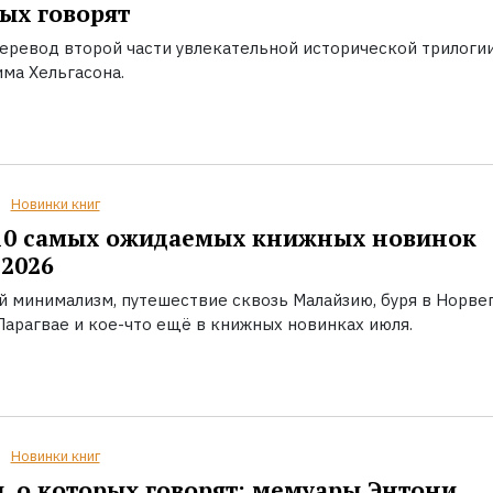
ых говорят
еревод второй части увлекательной исторической трилоги
ма Хельгасона.
Новинки книг
10 самых ожидаемых книжных новинок
2026
й минимализм, путешествие сквозь Малайзию, буря в Норвег
Парагвае и кое-что ещё в книжных новинках июля.
Новинки книг
, о которых говорят: мемуары Энтони