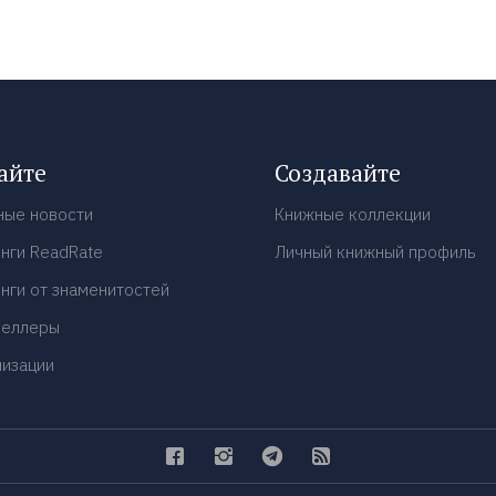
айте
Создавайте
ные новости
Книжные коллекции
нги ReadRate
Личный книжный профиль
нги от знаменитостей
селлеры
низации