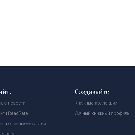
айте
Создавайте
ные новости
Книжные коллекции
нги ReadRate
Личный книжный профиль
нги от знаменитостей
селлеры