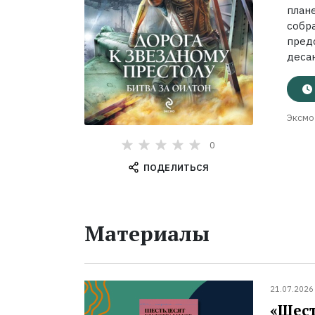
план
собр
пред
десан
Эксмо
0
ПОДЕЛИТЬСЯ
Материалы
21.07.2026
«Шест