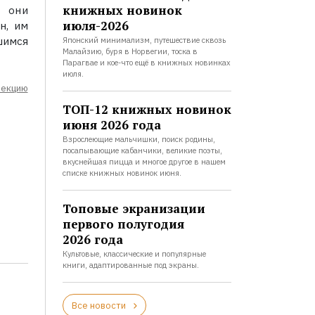
книжных новинок
й они
июля-2026
н, им
шимся
Японский минимализм, путешествие сквозь
Малайзию, буря в Норвегии, тоска в
Парагвае и кое-что ещё в книжных новинках
июля.
лекцию
ТОП-12 книжных новинок
июня 2026 года
Взрослеющие мальчишки, поиск родины,
посапывающие кабанчики, великие поэты,
вкуснейшая пицца и многое другое в нашем
списке книжных новинок июня.
Топовые экранизации
первого полугодия
2026 года
Культовые, классические и популярные
книги, адаптированные под экраны.
Все новости