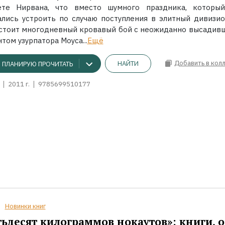
ете Нирвана, что вместо шумного праздника, которы
ались устроить по случаю поступления в элитный дивизио
стоит многодневный кровавый бой с неожиданно высадив
том узурпатора Моуса...
Ещё
Добавить в кол
НАЙТИ
ПЛАНИРУЮ ПРОЧИТАТЬ
2011 г.
9785699510177
Новинки книг
ьдесят килограммов нокаутов»: книги, о