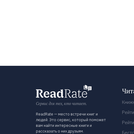
Чит
Книж
Сервис для тех, кто читает.
Рейти
ReadRate — место встречи книг и
людей. Это сервис, который поможет
Рейти
вам найти интересные книги и
рассказать о них друзьям.
Бест