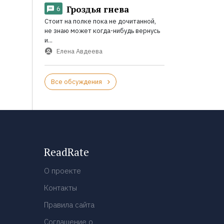
Гроздья гнева
6
Стоит на полке пока не дочитанной,
не знаю может когда-нибудь вернусь
и...
Елена Авдеева
Все обсуждения
ReadRate
О проекте
Контакты
Правила сайта
Соглашение о