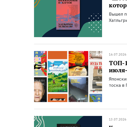
котор
Вышел п
Хатльгри
16.07.2026
ТОП-
июля-
Японски
тоска в 
13.07.2026