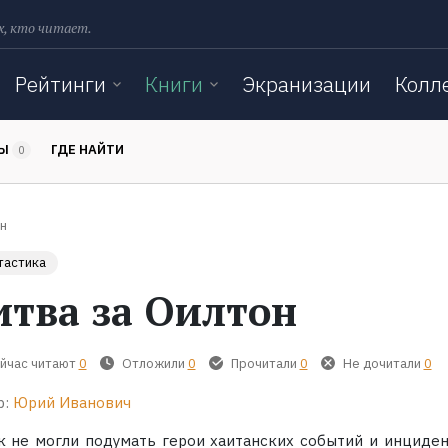
х, кто читает.
Рейтинги
Книги
Экранизации
Колл
ТЫ
ГДЕ НАЙТИ
0
н
тастика
итва за Оилтон
йчас читают
0
Отложили
0
Прочитали
0
Не дочитали
0
р:
Юрий Иванович
к не могли подумать герои хаитанских событий и инциден