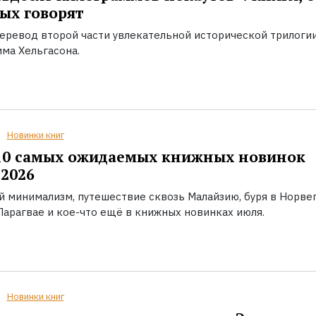
ых говорят
еревод второй части увлекательной исторической трилоги
ма Хельгасона.
Новинки книг
10 самых ожидаемых книжных новинок
2026
й минимализм, путешествие сквозь Малайзию, буря в Норвег
Парагвае и кое-что ещё в книжных новинках июля.
Новинки книг