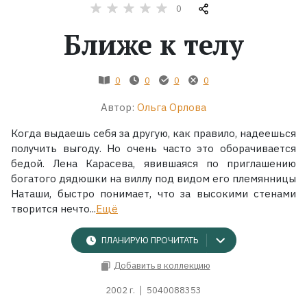
0
Жанры
Ближе к телу
Серии
0
0
0
0
Экранизации
Автор:
Ольга Орлова
Когда выдаешь себя за другую, как правило, надеешься
Коллекции
получить выгоду. Но очень часто это оборачивается
бедой. Лена Карасева, явившаяся по приглашению
богатого дядюшки на виллу под видом его племянницы
Наташи, быстро понимает, что за высокими стенами
творится нечто...
Ещё
ПЛАНИРУЮ ПРОЧИТАТЬ
Добавить в коллекцию
2002 г.
5040088353