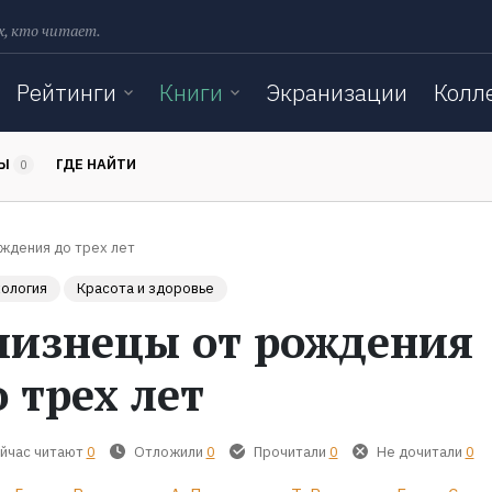
х, кто читает.
Рейтинги
Книги
Экранизации
Колл
ТЫ
ГДЕ НАЙТИ
0
ждения до трех лет
ология
Красота и здоровье
лизнецы от рождения
о трех лет
йчас читают
0
Отложили
0
Прочитали
0
Не дочитали
0