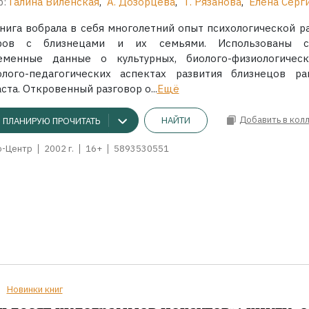
р:
Галина Виленская
,
А. Дозорцева
,
Т. Рязанова
,
Елена Серг
книга вобрала в себя многолетний опыт психологической р
ров с близнецами и их семьями. Использованы с
еменные данные о культурных, биолого-физиологичес
олого-педагогических аспектах развития близнецов ра
ста. Откровенный разговор о...
Ещё
Добавить в кол
НАЙТИ
ПЛАНИРУЮ ПРОЧИТАТЬ
о-Центр
2002 г.
16+
5893530551
Новинки книг