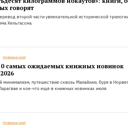
ьдесят килограммов нокаутов»: книги, о
ых говорят
еревод второй части увлекательной исторической трилоги
ма Хельгасона.
Новинки книг
10 самых ожидаемых книжных новинок
2026
й минимализм, путешествие сквозь Малайзию, буря в Норвег
Парагвае и кое-что ещё в книжных новинках июля.
Новинки книг