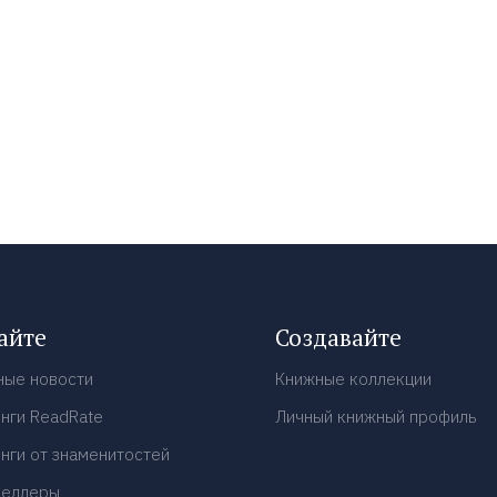
айте
Создавайте
ные новости
Книжные коллекции
нги ReadRate
Личный книжный профиль
нги от знаменитостей
селлеры