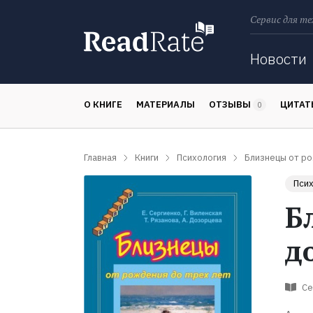
Сервис для те
Поиск
Новости
О КНИГЕ
МАТЕРИАЛЫ
ОТЗЫВЫ
ЦИТА
0
Главная
Книги
Психология
Близнецы от ро
Псих
Б
д
Се