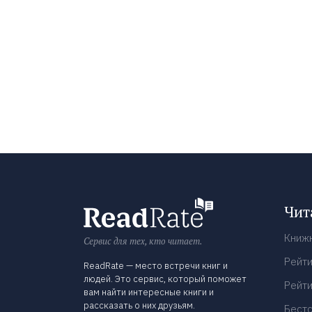
Чит
Книж
Сервис для тех, кто читает.
Рейти
ReadRate — место встречи книг и
людей. Это сервис, который поможет
Рейти
вам найти интересные книги и
рассказать о них друзьям.
Бест