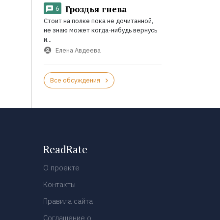
Гроздья гнева
6
Стоит на полке пока не дочитанной,
не знаю может когда-нибудь вернусь
и...
Елена Авдеева
Все обсуждения
ReadRate
О проекте
Контакты
Правила сайта
Соглашение о