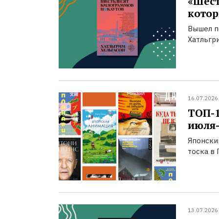
«Шест
котор
Вышел п
Хатльгри
16.07.2026
ТОП-
июля-
Японски
тоска в 
13.07.2026