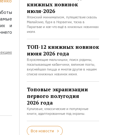
иенко
книжных новинок
июля-2026
аботы
Японский минимализм, путешествие сквозь
амые
Малайзию, буря в Норвегии, тоска в
ких и
Парагвае и кое-что ещё в книжных новинках
ннего
июля.
ТОП-12 книжных новинок
лекцию
июня 2026 года
Взрослеющие мальчишки, поиск родины,
посапывающие кабанчики, великие поэты,
вкуснейшая пицца и многое другое в нашем
списке книжных новинок июня.
Топовые экранизации
первого полугодия
2026 года
Культовые, классические и популярные
книги, адаптированные под экраны.
Все новости