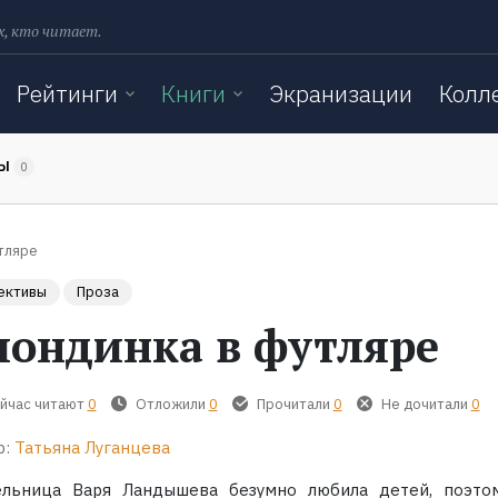
х, кто читает.
Рейтинги
Книги
Экранизации
Колл
ТЫ
0
тляре
ективы
Проза
лондинка в футляре
йчас читают
0
Отложили
0
Прочитали
0
Не дочитали
0
р:
Татьяна Луганцева
ельница Варя Ландышева безумно любила детей, поэто