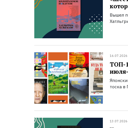
котор
Вышел п
Хатльгри
16.07.2026
ТОП-
июля-
Японски
тоска в 
13.07.2026