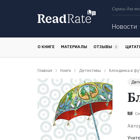
Сервис для те
Поиск
Новости
О КНИГЕ
МАТЕРИАЛЫ
ОТЗЫВЫ
ЦИТА
0
Главная
Книги
Детективы
Блондинка в фу
Дет
Б
Се
Авто
Учит