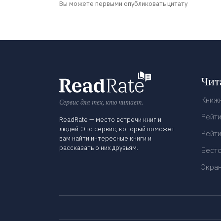
Вы можете первыми опубликовать цитату
Чит
Книж
Сервис для тех, кто читает.
Рейти
ReadRate — место встречи книг и
людей. Это сервис, который поможет
Рейти
вам найти интересные книги и
рассказать о них друзьям.
Бест
Экра