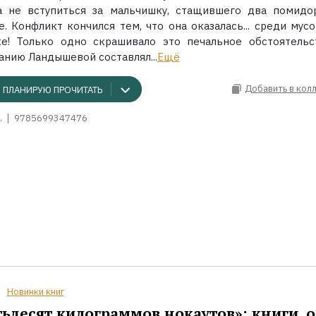
а не вступиться за мальчишку, стащившего два помидо
. Конфликт кончился тем, что она оказалась... среди мусо
ке! Только одно скрашивало это печальное обстоятельс
анию Ландышевой составлял...
Ещё
Добавить в кол
ПЛАНИРУЮ ПРОЧИТАТЬ
.
9785699347476
Новинки книг
ьдесят килограммов нокаутов»: книги, о