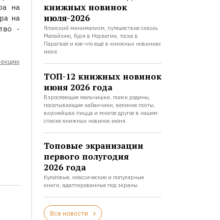
книжных новинок
ра на
июля-2026
ра на
тво -
Японский минимализм, путешествие сквозь
Малайзию, буря в Норвегии, тоска в
Парагвае и кое-что ещё в книжных новинках
июля.
лекцию
ТОП-12 книжных новинок
июня 2026 года
Взрослеющие мальчишки, поиск родины,
посапывающие кабанчики, великие поэты,
вкуснейшая пицца и многое другое в нашем
списке книжных новинок июня.
Топовые экранизации
первого полугодия
2026 года
Культовые, классические и популярные
книги, адаптированные под экраны.
Все новости