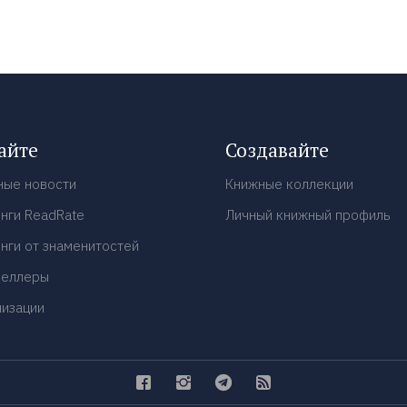
айте
Создавайте
ные новости
Книжные коллекции
нги ReadRate
Личный книжный профиль
нги от знаменитостей
селлеры
низации