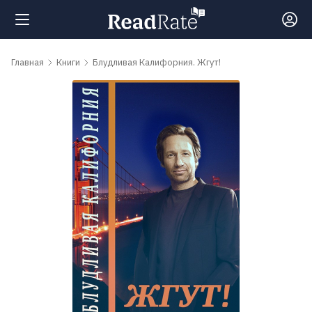
Поиск
Главная
Книги
Блудливая Калифорния. Жгут!
Новости
Рейтинги
Книги
Самые
обсуждаемые
книги
Авторы