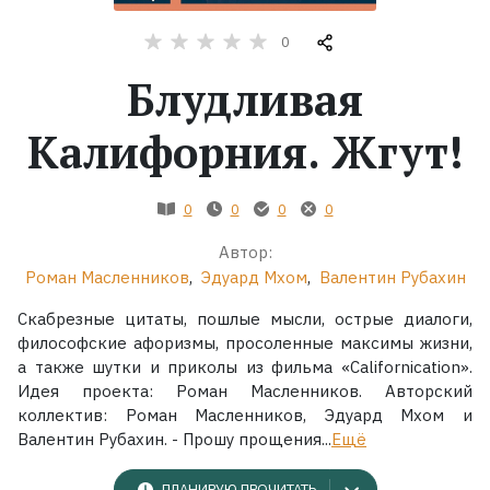
0
Жанры
Блудливая
Серии
Калифорния. Жгут!
Экранизации
0
0
0
0
Коллекции
Автор:
Роман Масленников
,
Эдуард Мхом
,
Валентин Рубахин
Скабрезные цитаты, пошлые мысли, острые диалоги,
философские афоризмы, просоленные максимы жизни,
а также шутки и приколы из фильма «Саlifornication».
Идея проекта: Роман Масленников. Авторский
коллектив: Роман Масленников, Эдуард Мхом и
Валентин Рубахин. - Прошу прощения...
Ещё
ПЛАНИРУЮ ПРОЧИТАТЬ