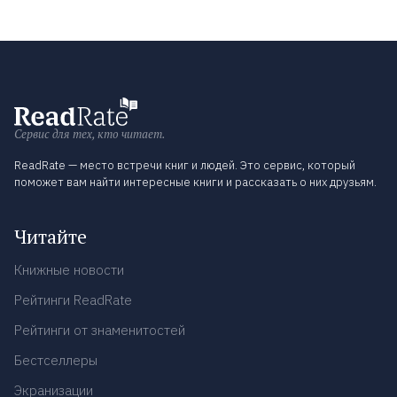
Сервис для тех, кто читает.
ReadRate — место встречи книг и людей. Это сервис, который
поможет вам найти интересные книги и рассказать о них друзьям.
Читайте
Книжные новости
Рейтинги ReadRate
Рейтинги от знаменитостей
Бестселлеры
Экранизации