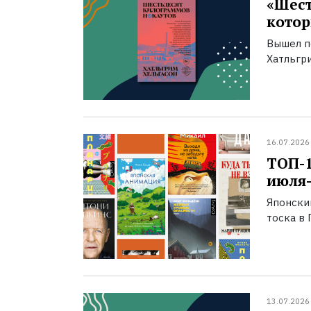
«Шест
котор
Вышел п
Хатльгри
16.07.2026
ТОП-
июля-
Японски
тоска в 
13.07.2026