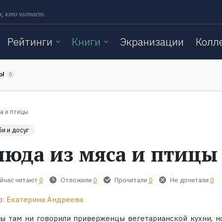
х, кто читает.
Рейтинги
Книги
Экранизации
Колл
ТЫ
0
а и птицы
и и досуг
люда из мяса и птицы
йчас читают
0
Отложили
0
Прочитали
0
Не дочитали
0
р:
Екатерина Андреева
бы там ни говорили приверженцы вегетарианской кухни, н