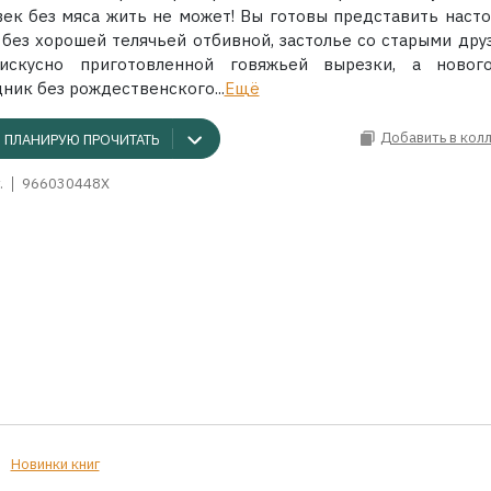
век без мяса жить не может! Вы готовы представить наст
 без хорошей телячьей отбивной, застолье со старыми дру
искусно приготовленной говяжьей вырезки, а новог
ник без рождественского...
Ещё
Добавить в кол
ПЛАНИРУЮ ПРОЧИТАТЬ
.
966030448X
Новинки книг