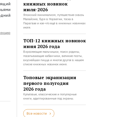
книжных новинок
оящий
июля-2026
зьями
одний
Японский минимализм, путешествие сквозь
Малайзию, буря в Норвегии, тоска в
Парагвае и кое-что ещё в книжных новинках
июля.
лекцию
ТОП-12 книжных новинок
июня 2026 года
Взрослеющие мальчишки, поиск родины,
посапывающие кабанчики, великие поэты,
вкуснейшая пицца и многое другое в нашем
списке книжных новинок июня.
Топовые экранизации
первого полугодия
2026 года
Культовые, классические и популярные
книги, адаптированные под экраны.
Все новости