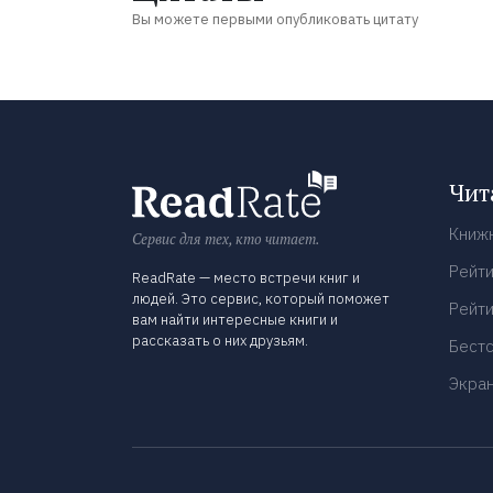
Вы можете первыми опубликовать цитату
Чит
Книж
Сервис для тех, кто читает.
Рейти
ReadRate — место встречи книг и
людей. Это сервис, который поможет
Рейти
вам найти интересные книги и
рассказать о них друзьям.
Бест
Экра