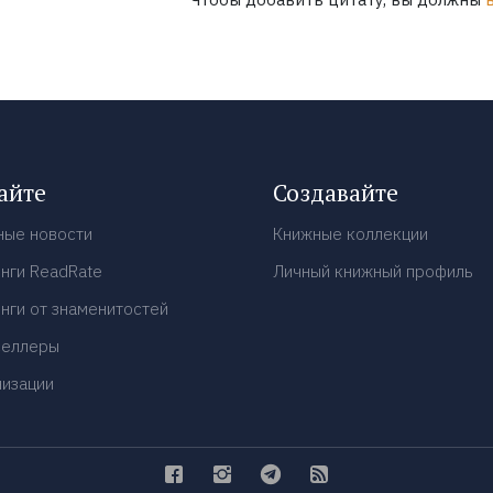
айте
Создавайте
ные новости
Книжные коллекции
нги ReadRate
Личный книжный профиль
нги от знаменитостей
селлеры
низации