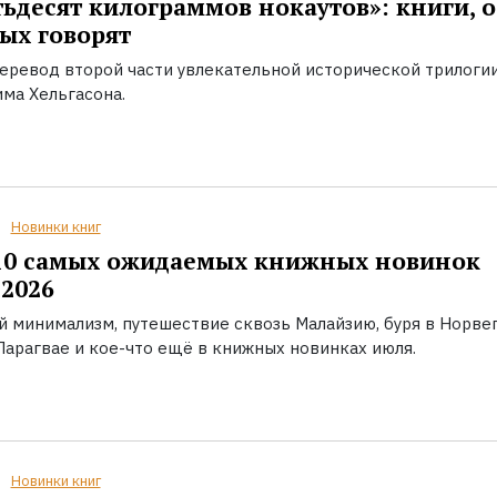
ьдесят килограммов нокаутов»: книги, о
ых говорят
еревод второй части увлекательной исторической трилоги
ма Хельгасона.
Новинки книг
10 самых ожидаемых книжных новинок
2026
й минимализм, путешествие сквозь Малайзию, буря в Норвег
Парагвае и кое-что ещё в книжных новинках июля.
Новинки книг