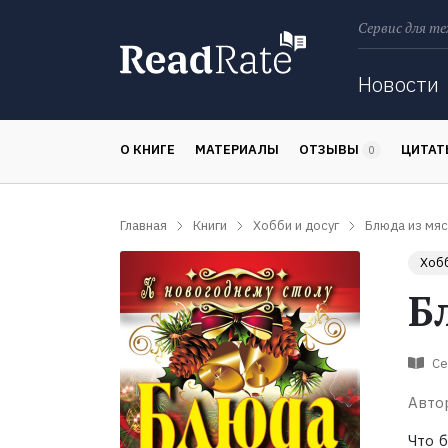
Сервис для те
Поиск
Новости
О КНИГЕ
МАТЕРИАЛЫ
ОТЗЫВЫ
ЦИТА
0
Главная
Книги
Хобби и досуг
Блюда из мяс
Хобб
Б
Се
Авто
Что 