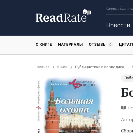
Сервис для те
Поиск
Новости
О КНИГЕ
МАТЕРИАЛЫ
ОТЗЫВЫ
ЦИТА
0
Главная
Книги
Публицистика и периодика
Публ
Б
Се
Авто
Сбор