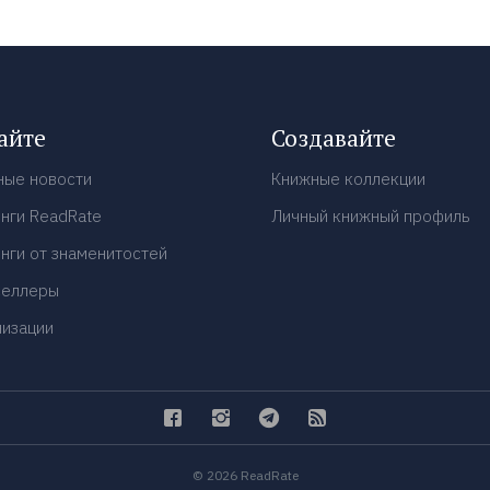
айте
Создавайте
ные новости
Книжные коллекции
нги ReadRate
Личный книжный профиль
нги от знаменитостей
селлеры
низации
© 2026 ReadRate