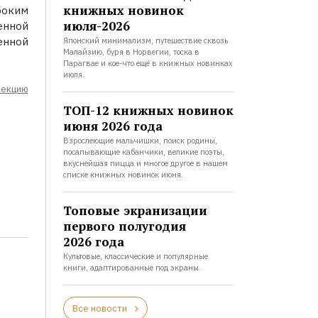
книжных новинок
боким
июля-2026
енной
енной
Японский минимализм, путешествие сквозь
Малайзию, буря в Норвегии, тоска в
Парагвае и кое-что ещё в книжных новинках
июля.
лекцию
ТОП-12 книжных новинок
июня 2026 года
Взрослеющие мальчишки, поиск родины,
посапывающие кабанчики, великие поэты,
вкуснейшая пицца и многое другое в нашем
списке книжных новинок июня.
Топовые экранизации
первого полугодия
2026 года
Культовые, классические и популярные
книги, адаптированные под экраны.
Все новости