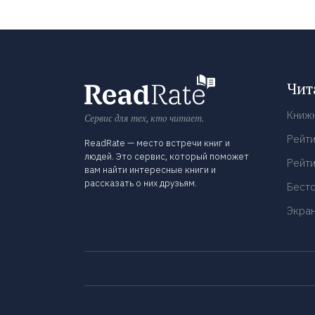
Чит
Книж
Сервис для тех, кто читает.
Рейти
ReadRate — место встречи книг и
людей. Это сервис, который поможет
Рейти
вам найти интересные книги и
рассказать о них друзьям.
Бест
Экра