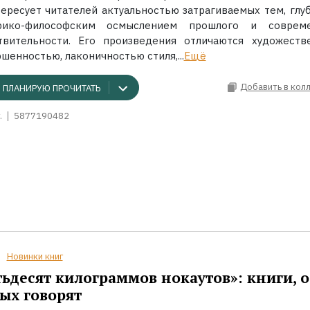
тересует читателей актуальностью затрагиваемых тем, глу
рико-философским осмыслением прошлого и соврем
твительности. Его произведения отличаются художеств
шенностью, лаконичностью стиля,...
Ещё
Добавить в кол
ПЛАНИРУЮ ПРОЧИТАТЬ
.
5877190482
Новинки книг
ьдесят килограммов нокаутов»: книги, о
ых говорят