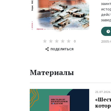
заин
исто
дейс
завер
0
2005 г
ПОДЕЛИТЬСЯ
Материалы
21.07.2026
«Шест
котор