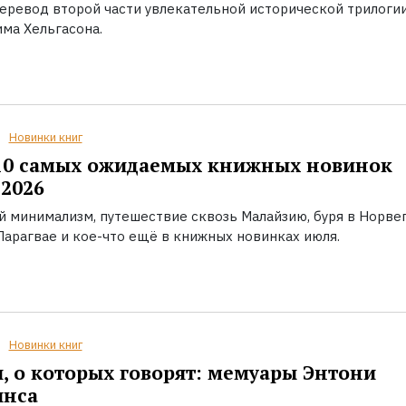
еревод второй части увлекательной исторической трилоги
ма Хельгасона.
Новинки книг
10 самых ожидаемых книжных новинок
2026
й минимализм, путешествие сквозь Малайзию, буря в Норвег
Парагвае и кое-что ещё в книжных новинках июля.
Новинки книг
, о которых говорят: мемуары Энтони
инса