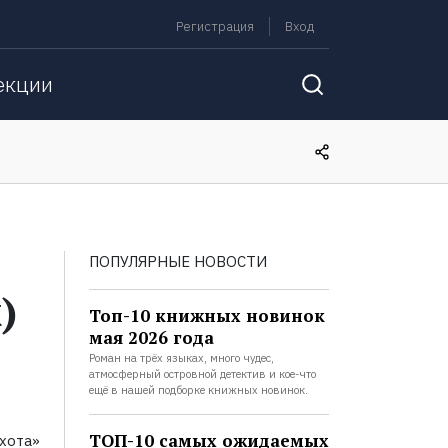
Регистрация
Вход
екции
ПОПУЛЯРНЫЕ НОВОСТИ
)
Топ-10 книжных новинок
мая 2026 года
Роман на трёх языках, много чудес,
атмосферный островной детектив и кое-что
ещё в нашей подборке книжных новинок.
ТОП-10 самых ожидаемых
хота»