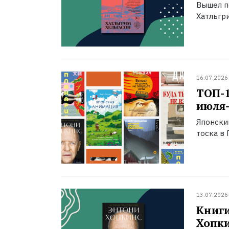
Вышел п
Хатльгри
16.07.2026
ТОП-
июля-
Японски
тоска в 
13.07.2026
Книги
Хопк