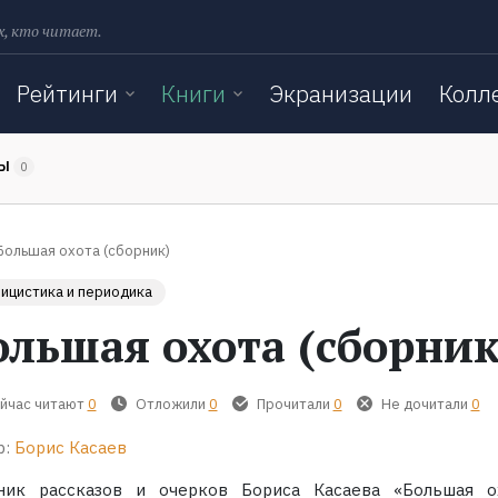
х, кто читает.
Рейтинги
Книги
Экранизации
Колл
ТЫ
0
Большая охота (сборник)
ицистика и периодика
ольшая охота (сборник
йчас читают
0
Отложили
0
Прочитали
0
Не дочитали
0
р:
Борис Касаев
ник рассказов и очерков Бориса Касаева «Большая о