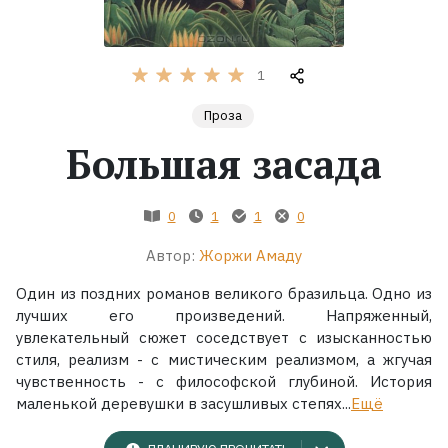
Жанры
1
Серии
Проза
Большая засада
Экранизации
Коллекции
0
1
1
0
Автор:
Жоржи Амаду
Один из поздних романов великого бразильца. Одно из
лучших его произведений. Напряженный,
увлекательный сюжет соседствует с изысканностью
стиля, реализм - с мистическим реализмом, а жгучая
чувственность - с философской глубиной. История
маленькой деревушки в засушливых степях...
Ещё