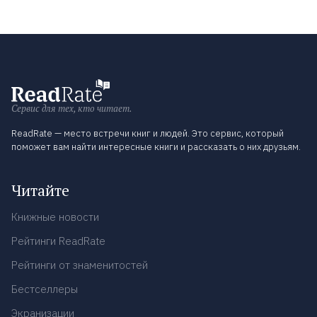
Сервис для тех, кто читает.
ReadRate — место встречи книг и людей. Это сервис, который
поможет вам найти интересные книги и рассказать о них друзьям.
Читайте
Книжные новости
Рейтинги ReadRate
Рейтинги от знаменитостей
Бестселлеры
Экранизации