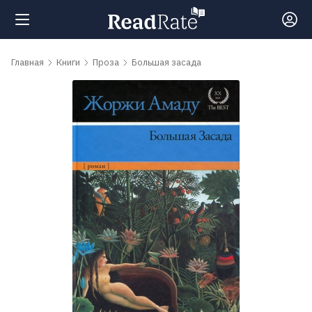
Поиск
Главная
Книги
Проза
Большая засада
Новости
Рейтинги
Книги
Самые
обсуждаемые
книги
Авторы