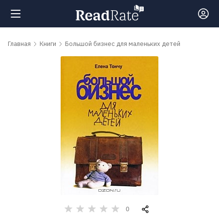
Поиск
Главная
Книги
Большой бизнес для маленьких детей
Новости
Рейтинги
Книги
Самые
обсуждаемые
книги
0
Авторы