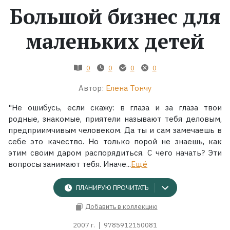
Большой бизнес для
Жанры
маленьких детей
Серии
0
0
0
0
Экранизации
Автор:
Елена Тончу
"Не ошибусь, если скажу: в глаза и за глаза твои
Коллекции
родные, знакомые, приятели называют тебя деловым,
предприимчивым человеком. Да ты и сам замечаешь в
себе это качество. Но только порой не знаешь, как
этим своим даром распорядиться. С чего начать? Эти
вопросы занимают тебя. Иначе...
Ещё
ПЛАНИРУЮ ПРОЧИТАТЬ
Добавить в коллекцию
2007 г.
9785912150081