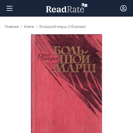
Поиск
Главная
Книги
Большой марш (сборник)
Новости
Рейтинги
Книги
Самые
обсуждаемые
книги
Авторы