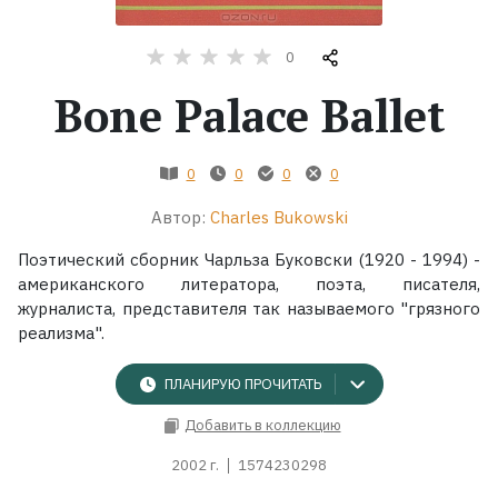
Жанры
0
Bone Palace Ballet
Серии
Экранизации
0
0
0
0
Автор:
Charles Bukowski
Коллекции
Поэтический сборник Чарльза Буковски (1920 - 1994) -
американского литератора, поэта, писателя,
журналиста, представителя так называемого "грязного
реализма".
ПЛАНИРУЮ ПРОЧИТАТЬ
Добавить в коллекцию
2002 г.
1574230298