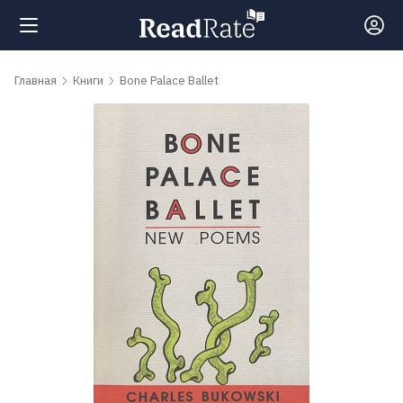
Поиск
Главная
Книги
Bone Palace Ballet
Новости
Рейтинги
Книги
Самые
обсуждаемые
книги
Авторы