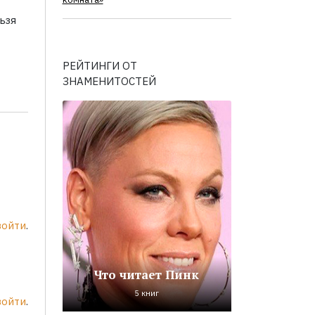
комната»
ьзя
РЕЙТИНГИ ОТ
ЗНАМЕНИТОСТЕЙ
войти
.
Что читает Пинк
5 книг
войти
.