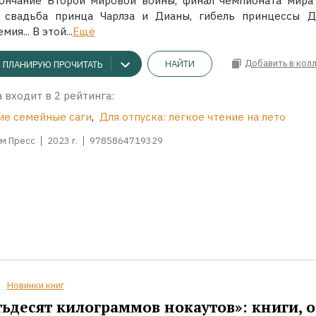
ончание Второй мировой войны, финал чемпионата мира
, свадьба принца Чарлза и Дианы, гибель принцессы Д
мия... В этой...
Ещё
Добавить в кол
НАЙТИ
ПЛАНИРУЮ ПРОЧИТАТЬ
 входит в 2 рейтинга:
ие семейные саги
,
Для отпуска: лёгкое чтение на лето
м Пресс
2023 г.
9785864719329
Новинки книг
ьдесят килограммов нокаутов»: книги, о