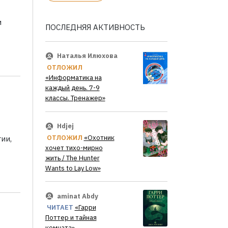
и
ПОСЛЕДНЯЯ АКТИВНОСТЬ
Наталья Илюхова
ОТЛОЖИЛ
«Информатика на
каждый день. 7-9
классы. Тренажер»
Hdjej
ОТЛОЖИЛ
«Охотник
ии,
хочет тихо-мирно
жить / The Hunter
Wants to Lay Low»
aminat Abdy
ЧИТАЕТ
«Гарри
Поттер и тайная