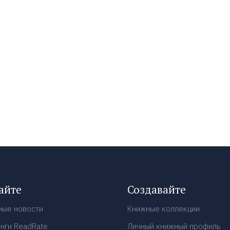
айте
Создавайте
ные новости
Книжные коллекции
нги ReadRate
Личный книжный профиль