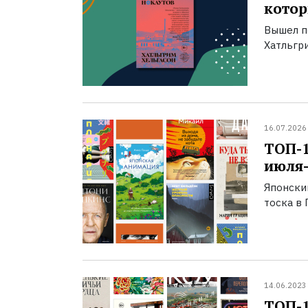
котор
Вышел п
Хатльгри
16.07.2026
ТОП-
июля-
Японски
тоска в 
14.06.2023
ТОП-1