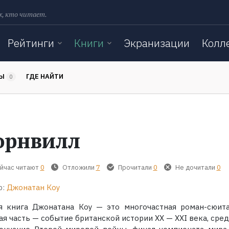
х, кто читает.
Рейтинги
Книги
Экранизации
Колл
ТЫ
ГДЕ НАЙТИ
0
орнвилл
йчас читают
0
Отложили
7
Прочитали
0
Не дочитали
0
р:
Джонатан Коу
я книга Джонатана Коу — это многочастная роман-сюита
я часть — событие британской истории ХХ — ХХI века, сред