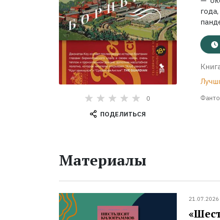
— ок
года
панде
Книга
Лучш
Фанто
0
ПОДЕЛИТЬСЯ
Материалы
21.07.2026
«Шест