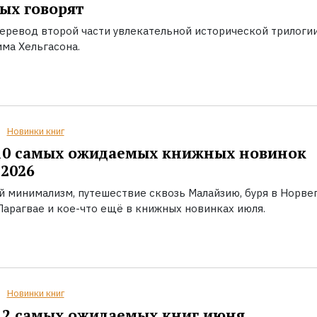
ых говорят
еревод второй части увлекательной исторической трилоги
ма Хельгасона.
Новинки книг
10 самых ожидаемых книжных новинок
2026
й минимализм, путешествие сквозь Малайзию, буря в Норвег
Парагвае и кое-что ещё в книжных новинках июля.
Новинки книг
2 самых ожидаемых книг июня