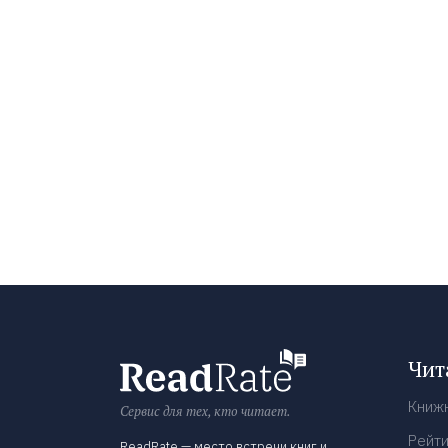
Чит
Книж
Сервис для тех, кто читает.
Рейти
ReadRate — место встречи книг и