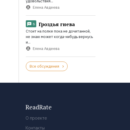
удовольствия...
Елена Авдеева
Гроздья гнева
6
Стоит на полке пока не дочитанной,
не знаю может когда-нибудь вернусь
и...
Елена Авдеева
Все обсуждения
ReadRate
О проекте
Контакты