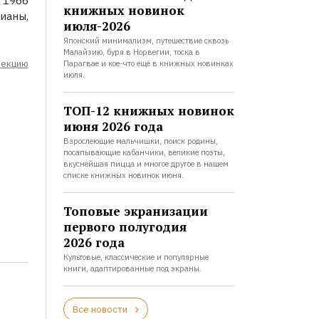
 1966
книжных новинок
ианы,
июля-2026
Японский минимализм, путешествие сквозь
Малайзию, буря в Норвегии, тоска в
лекцию
Парагвае и кое-что ещё в книжных новинках
июля.
ТОП-12 книжных новинок
июня 2026 года
Взрослеющие мальчишки, поиск родины,
посапывающие кабанчики, великие поэты,
вкуснейшая пицца и многое другое в нашем
списке книжных новинок июня.
Топовые экранизации
первого полугодия
2026 года
Культовые, классические и популярные
книги, адаптированные под экраны.
Все новости