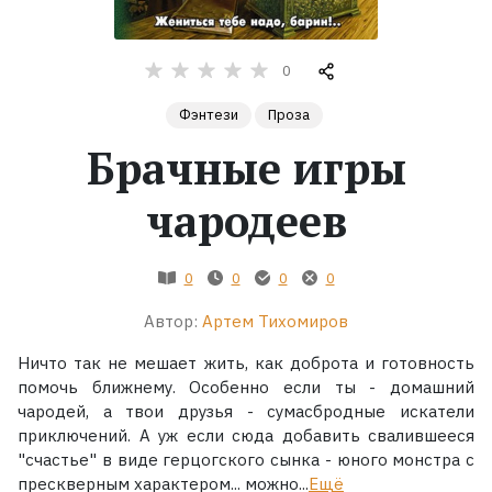
Жанры
0
Серии
Фэнтези
Проза
Брачные игры
Экранизации
чародеев
Коллекции
0
0
0
0
Автор:
Артем Тихомиров
Ничто так не мешает жить, как доброта и готовность
помочь ближнему. Особенно если ты - домашний
чародей, а твои друзья - сумасбродные искатели
приключений. А уж если сюда добавить свалившееся
"счастье" в виде герцогского сынка - юного монстра с
прескверным характером... можно...
Ещё