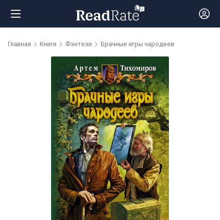
Поиск
Главная
Книги
Фэнтези
Брачные игры чародеев
Новости
Рейтинги
Книги
Самые
обсуждаемые
книги
Авторы