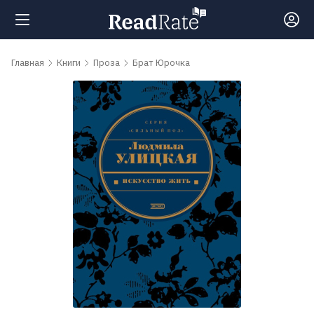
Поиск
Главная
Книги
Проза
Брат Юрочка
Новости
Рейтинги
Книги
Самые
обсуждаемые
книги
Авторы