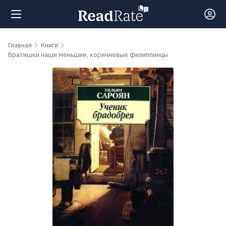
Поиск
Главная
Книги
Братишки наши меньшие, коричневые филиппинцы
Новости
Рейтинги
Книги
Самые
обсуждаемые
книги
Авторы