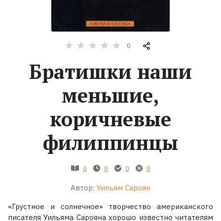
Жанры
Серии
0
Братишки наши
Экранизации
меньшие,
Коллекции
коричневые
филиппинцы
0
0
0
0
Автор:
Уильям Сароян
«Грустное и солнечное» творчество американского
писателя Уильяма Сарояна хорошо известно читателям