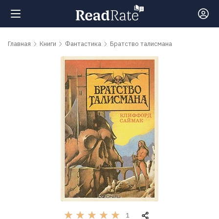
Поиск
Главная
Книги
Фантастика
Братство талисмана
Новости
Рейтинги
Книги
Самые
обсуждаемые
книги
1
Авторы