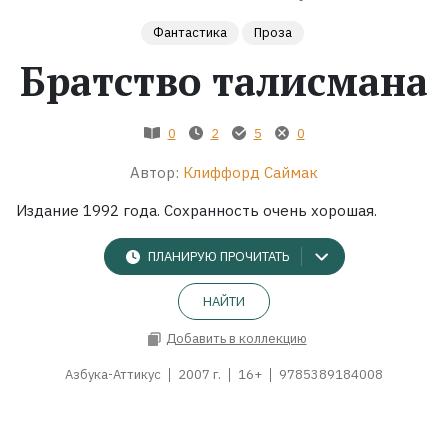
Фантастика
Проза
Жанры
Братство талисмана
Серии
0
2
5
0
Экранизации
Автор:
Клиффорд Саймак
Издание 1992 года. Сохранность очень хорошая.
Коллекции
ПЛАНИРУЮ ПРОЧИТАТЬ
НАЙТИ
Добавить в коллекцию
Азбука-Аттикус
2007 г.
16+
9785389184008