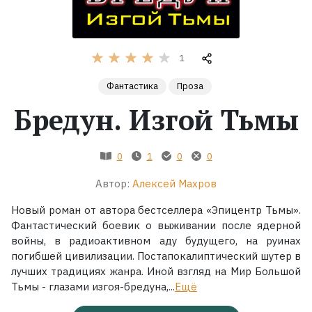
Жанры
1
Серии
Фантастика
Проза
Экранизации
Бредун. Изгой Тьмы
Коллекции
0
1
0
0
Автор:
Алексей Махров
Новый роман от автора бестселлера «Эпицентр Тьмы».
Фантастический боевик о выживании после ядерной
войны, в радиоактивном аду будущего, на руинах
погибшей цивилизации. Постапокалиптический шутер в
лучших традициях жанра. Иной взгляд на Мир Большой
Тьмы - глазами изгоя-бредуна,...
Ещё