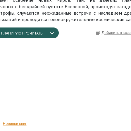
нает освоение новых миров. Там, на далеких план
рянных в бескрайней пустоте Вселенной, происходят загад
строфы, случаются неожиданные встречи с наследием др
лизаций и проводятся головокружительные космические са
Добавить в кол
ПЛАНИРУЮ ПРОЧИТАТЬ
Новинки книг