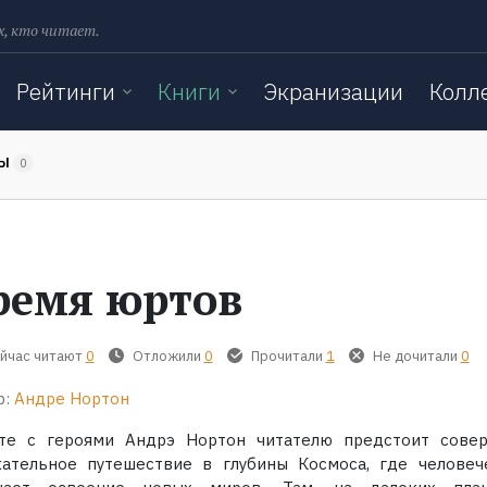
х, кто читает.
Рейтинги
Книги
Экранизации
Колл
ТЫ
0
ремя юртов
йчас читают
0
Отложили
0
Прочитали
1
Не дочитали
0
р:
Андре Нортон
те с героями Андрэ Нортон читателю предстоит сове
кательное путешествие в глубины Космоса, где человеч