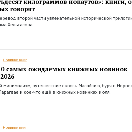
ьдесят килограммов нокаутов»: книги, о
ых говорят
еревод второй части увлекательной исторической трилоги
ма Хельгасона.
Новинки книг
10 самых ожидаемых книжных новинок
2026
й минимализм, путешествие сквозь Малайзию, буря в Норвег
Парагвае и кое-что ещё в книжных новинках июля.
Новинки книг