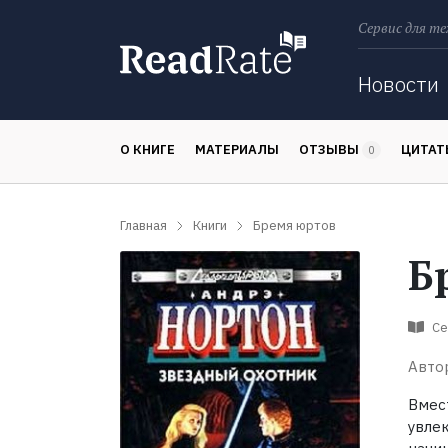
Сервис для те
Поиск
Новости
О КНИГЕ
МАТЕРИАЛЫ
ОТЗЫВЫ
ЦИТА
0
Главная
Книги
Бремя юртов
Б
Се
Авто
Вмес
увле