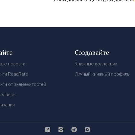
айте
Создавайте
ные новости
Книжные коллекции
нги ReadRate
Личный книжный профиль
нги от знаменитостей
селлеры
низации