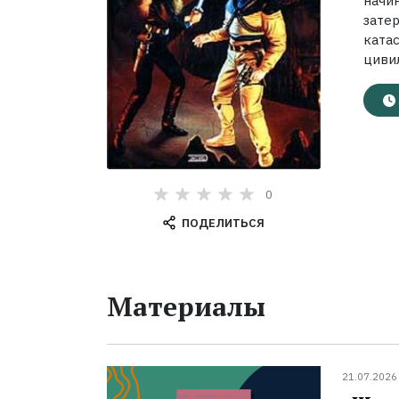
начи
зате
ката
циви
0
ПОДЕЛИТЬСЯ
Материалы
21.07.2026