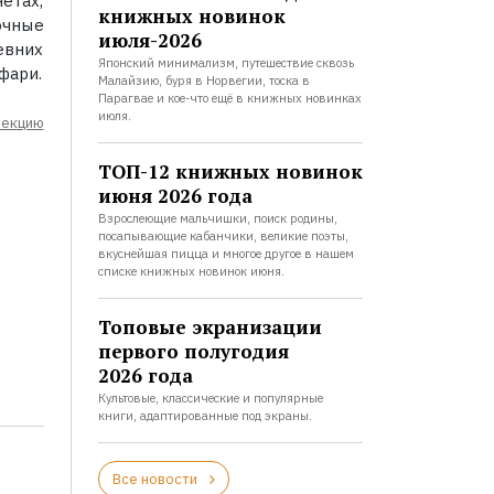
етах,
книжных новинок
очные
июля-2026
евних
Японский минимализм, путешествие сквозь
фари.
Малайзию, буря в Норвегии, тоска в
Парагвае и кое-что ещё в книжных новинках
июля.
лекцию
ТОП-12 книжных новинок
июня 2026 года
Взрослеющие мальчишки, поиск родины,
посапывающие кабанчики, великие поэты,
вкуснейшая пицца и многое другое в нашем
списке книжных новинок июня.
Топовые экранизации
первого полугодия
2026 года
Культовые, классические и популярные
книги, адаптированные под экраны.
Все новости