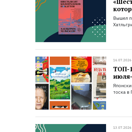
«Шест
котор
Вышел п
Хатльгри
16.07.2026
ТОП-
июля-
Японски
тоска в 
13.07.2026