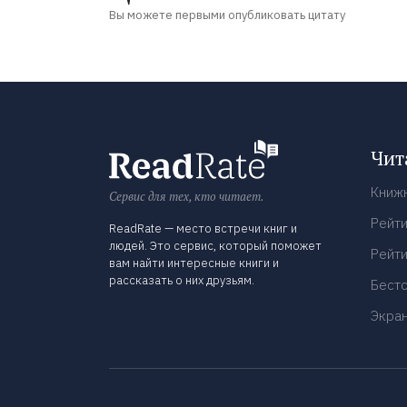
Вы можете первыми опубликовать цитату
Чит
Книж
Сервис для тех, кто читает.
Рейти
ReadRate — место встречи книг и
людей. Это сервис, который поможет
Рейти
вам найти интересные книги и
рассказать о них друзьям.
Бест
Экра