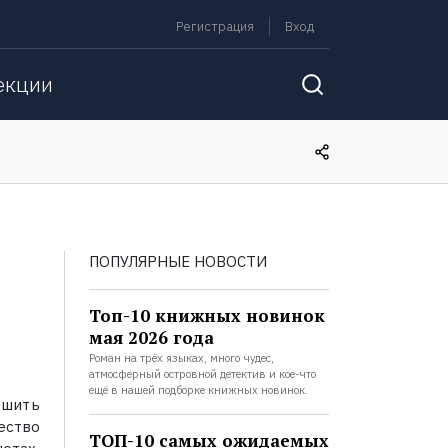
Регистрация
Вход
екции
ПОПУЛЯРНЫЕ НОВОСТИ
Топ-10 книжных новинок
мая 2026 года
Роман на трёх языках, много чудес,
атмосферный островной детектив и кое-что
ещё в нашей подборке книжных новинок.
ршить
ество
ТОП-10 самых ожидаемых