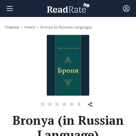
Поиск
Главная
Книги
Bronya (in Russian Language)
Новости
Рейтинги
Книги
Самые
0
обсуждаемые
Bronya (in Russian
книги
Language)
Авторы