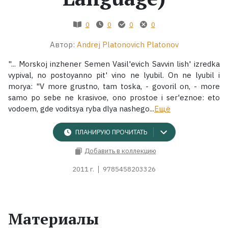
Жанры
0
0
0
0
Автор:
Andrej Platonovich Platonov
Серии
"... Morskoj inzhener Semen Vasil'evich Savvin lish' izredka
Экранизации
vypival, no postoyanno pit' vino ne lyubil. On ne lyubil i
morya: "V more grustno, tam toska, - govoril on, - more
samo po sebe ne krasivoe, ono prostoe i ser'eznoe: eto
Коллекции
vodoem, gde voditsya ryba dlya nashego...
Ещё
ПЛАНИРУЮ ПРОЧИТАТЬ
Добавить в коллекцию
2011 г.
9785458203326
Материалы