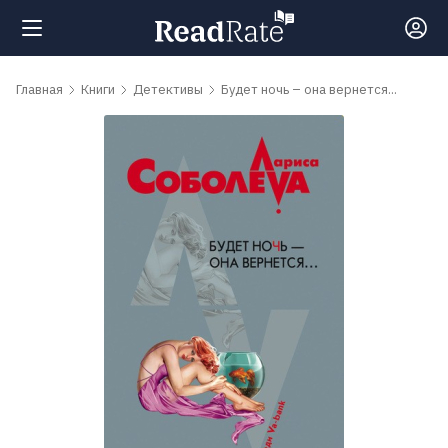
Поиск
Главная
Книги
Детективы
Будет ночь – она вернется...
Новости
Рейтинги
Книги
Самые
обсуждаемые
книги
Авторы