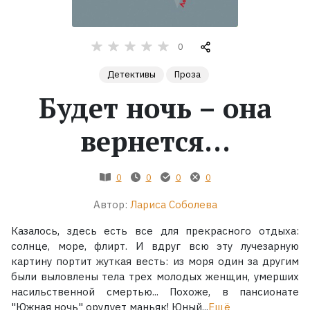
Жанры
0
Серии
Детективы
Проза
Будет ночь – она
Экранизации
вернется...
Коллекции
0
0
0
0
Автор:
Лариса Соболева
Казалось, здесь есть все для прекрасного отдыха:
солнце, море, флирт. И вдруг всю эту лучезарную
картину портит жуткая весть: из моря один за другим
были выловлены тела трех молодых женщин, умерших
насильственной смертью... Похоже, в пансионате
"Южная ночь" орудует маньяк! Юный...
Ещё