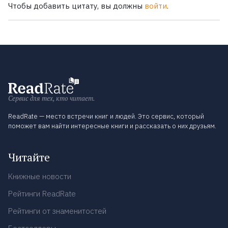
Чтобы добавить цитату, вы должны
войти
.
Сервис для тех, кто читает.
ReadRate — место встречи книг и людей. Это сервис, который
поможет вам найти интересные книги и рассказать о них друзьям.
Читайте
Книжные новости
Рейтинги ReadRate
Рейтинги от знаменитостей